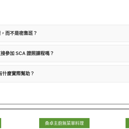
課，而不是密集班？
le Memory）的養成。密集課程往往讓新手難以消化。一週一
參加 SCA 證照課程嗎？
ST 講師針對問題進行現場修正，這對想開咖啡館的人建立穩定
礎學員設計。我們提供從 3 小時入門體驗到專業級 SCA 國際
館有什麼實際幫助？
學員打下扎實基本功。
專業標準。透過課程，您能系統化學習義式咖啡、手沖萃取、烘豆
脈網絡，獲得長期創業資源與支持。
桑卓主廚無菜單料理