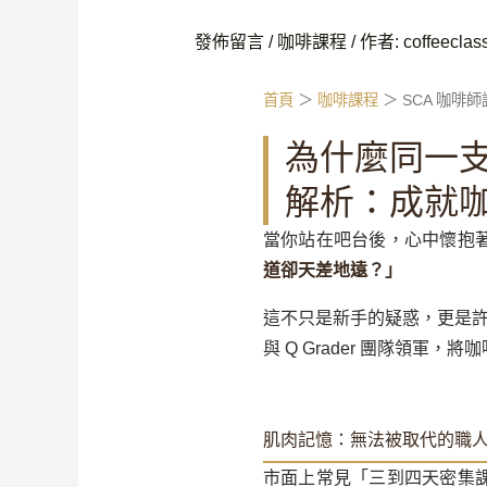
發佈留言
/
咖啡課程
/ 作者:
coffeeclas
首頁
＞
咖啡課程
＞ SCA 咖啡
為什麼同一支
解析：成就
當你站在吧台後，心中懷抱
道卻天差地遠？」
這不只是新手的疑惑，更是
與 Q Grader 團隊領
肌肉記憶：無法被取代的職
市面上常見「三到四天密集