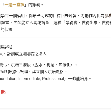
用「
一週一堂課
」的節奏。
週學完一個模組，你帶著明確的目標回去練習，將動作內化為
肌肉
到課堂，老師能立即現場調整。這種「學得會、做得出來、做得
杯的保證。
證照課程
人、計劃成立咖啡館之職人
變化、烘焙三階段（脫水、梅納、焦糖化）。
RoR 數據化管理、建立個人烘焙風格。
ation, Intermediate, Professional）一條龍培育。
 起