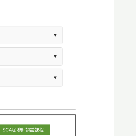
▼
堂課能讓學員在課後有充足時
▼
出品質量至關重要。
認證（基礎、中級、專業級）
▼
及感官杯測，不僅提升產品
SCA咖啡師認證課程