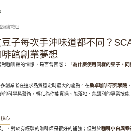
s
師證照實戰班
豆子每次手沖味道都不同？SC
咖啡館創業夢想
著對咖啡館的憧憬，是否曾困惑：
「為什麼使用同樣的豆子、同
許多創業者在追求品質穩定時最大的痛點。在
桑卓咖啡研究學院
，
軍，將咖啡的科學與藝術，轉化為你能實操、能落地、能獲利的專業技能
人核心
課」，對於有經驗的咖啡師是很好的補強；但對於
咖啡小白與零