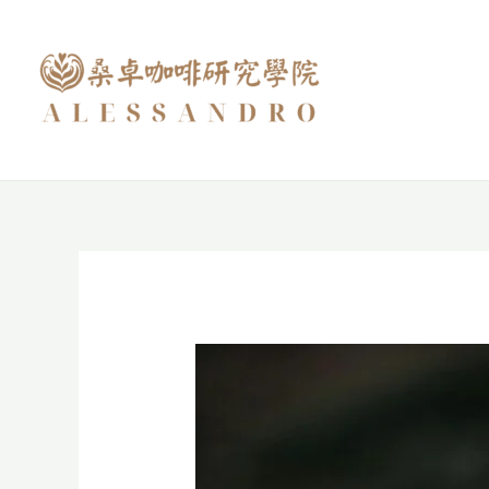
跳
至
主
要
內
容