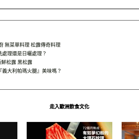
廚 無菜單料理 松露傳奇料理
洗處理還是日曬處理？
新鮮松露 黑松露
『義大利帕瑪火腿』美味嗎？
走入歐洲飲食文化