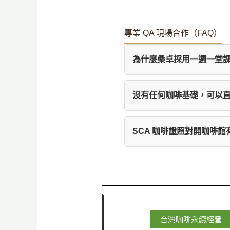
專業 QA 現場合作（FAQ）
為什麼桑卓採用一週一堂
我們強調肌肉記憶（Musc
沒有任何咖啡基礎，可以直接
間實作，並在下一週與 A
可以。桑卓的課程專為零基
SCA 咖啡證照對開咖啡
的階梯式學習路徑，幫助
SCA 證照是國際公認的
競爭力，更能建立專業人
台灣咖啡永續經營