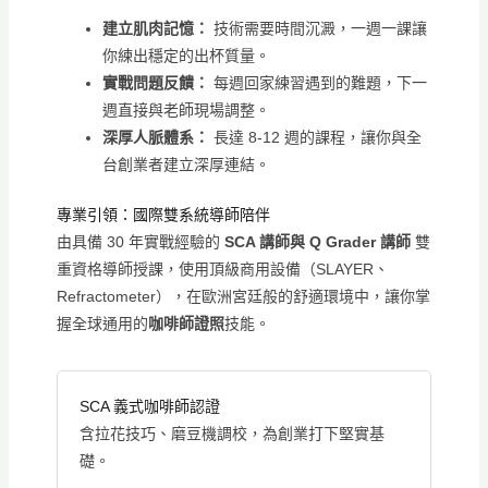
建立肌肉記憶：
技術需要時間沉澱，一週一課讓
你練出穩定的出杯質量。
實戰問題反饋：
每週回家練習遇到的難題，下一
週直接與老師現場調整。
深厚人脈體系：
長達 8-12 週的課程，讓你與全
台創業者建立深厚連結。
專業引領：國際雙系統導師陪伴
由具備 30 年實戰經驗的
SCA 講師與 Q Grader 講師
雙
重資格導師授課，使用頂級商用設備（SLAYER、
Refractometer），在歐洲宮廷般的舒適環境中，讓你掌
握全球通用的
咖啡師證照
技能。
SCA 義式咖啡師認證
含拉花技巧、磨豆機調校，為創業打下堅實基
礎。