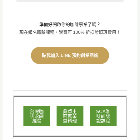
準備好開啟你的咖啡事業了嗎？
現在報名體驗課程，學費可 100% 折抵證照班費用！
點我加入 LINE 預約創業諮詢
台灣咖
桑卓主
SCA咖
啡永續
廚無菜
啡師認
經營
單料理
證課程