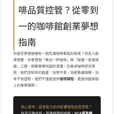
啡品質控管？從零到
一的咖啡館創業夢想
指南
你是否夢想過擁有一間充滿咖啡香氣的角落？但走入創
業現實，你會發現「煮出一杯咖啡」與「經營一家咖啡
館」之間，隔著專業知識的鴻溝。在桑卓咖啡研究學
院，我們深知你的擔憂：怕學不會、怕密集課填鴨、怕
考不到證照。我們不僅是提供
咖啡課程
，更是你圓夢路
上的專業導師。
核心思考：感官能力如何影響咖啡品質控管？
這不只是炫技，而是經營的命脈。
SCA感官課