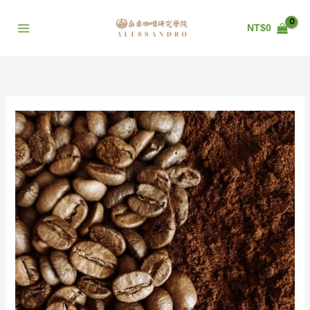
跳
至
NT$
0
主
要
內
容