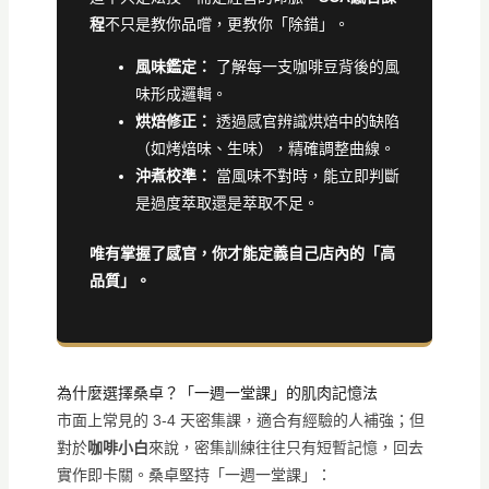
程
不只是教你品嚐，更教你「除錯」。
風味鑑定：
了解每一支咖啡豆背後的風
味形成邏輯。
烘焙修正：
透過感官辨識烘焙中的缺陷
（如烤焙味、生味），精確調整曲線。
沖煮校準：
當風味不對時，能立即判斷
是過度萃取還是萃取不足。
唯有掌握了感官，你才能定義自己店內的「高
品質」。
為什麼選擇桑卓？「一週一堂課」的肌肉記憶法
市面上常見的 3-4 天密集課，適合有經驗的人補強；但
對於
咖啡小白
來說，密集訓練往往只有短暫記憶，回去
實作即卡關。桑卓堅持「一週一堂課」：