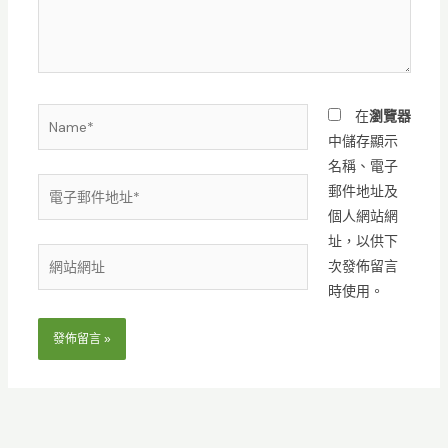
入
內
容...
Name*
在
瀏覽器
中儲存顯示
名稱、電子
電
郵件地址及
子
個人網站網
郵
址，以供下
網
件
次發佈留言
站
地
時使用。
網
址
址
*