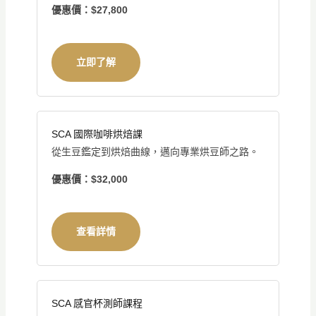
優惠價：$27,800
立即了解
SCA 國際咖啡烘焙課
從生豆鑑定到烘焙曲線，邁向專業烘豆師之路。
優惠價：$32,000
查看詳情
SCA 感官杯測師課程