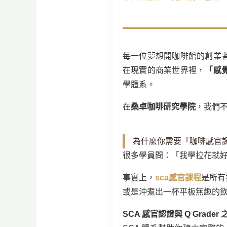
每一位夢想開咖啡館的創業
在現實的商業世界裡，
「感
學體系。
在
桑卓咖啡研究學院
，我們
為什麼你需要「咖啡感官
很多學員問：「我學拉花就
事實上，
sca感官課程
是所有
或是沖煮出一杯平板無趣的
SCA 感官認證與 Q Grade