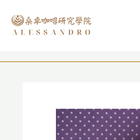
跳
至
主
要
內
容