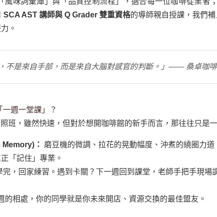
「風味詞彙庫」與「品質控制流程」，適合每一位咖啡從業者；而 Q
備
SCA AST 講師與 Q Grader 雙重資格
的導師親自授課，我們補
服力。
，不是來自手部，而是來自大腦對感官的判斷。」—— 桑卓咖啡
「一週一堂課」？
密集考照班，雖然快速，但對於想開咖啡館的新手而言，那往往只是
 Memory)：
磨豆機的微調、拉花的晃動幅度、沖煮的繞圈力道
真正「記住」專業。
學完，回家練習。遇到卡關？下一週回到課堂，老師手把手現場
2 週的相處，你的同學就是你未來開店、資源交換的最佳盟友。