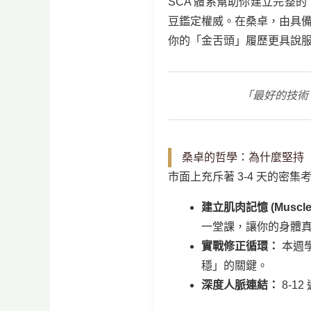
SCA 體系幫助你建立完整的
豆鑑定權威。在桑卓，由具
你的「金舌頭」履歷更具說
「最好的技術
桑卓的哲學：為什麼堅持
市面上充斥著 3-4 天的
建立肌肉記憶 (Muscle
一堂課，讓你的身體
實戰修正循環：
本週
穩」的關鍵。
深度人脈連結：
8-1