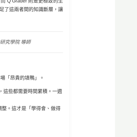
 Grader 則是更極致的生
足了這兩者間的知識斷層，讓
研究學院 導師
一場「昂貴的填鴨」。
，這些都需要時間累積。一週
調整。這才是「學得會、做得