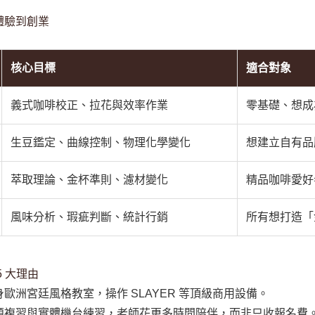
體驗到創業
核心目標
適合對象
義式咖啡校正、拉花與效率作業
零基礎、想成為專
生豆鑑定、曲線控制、物理化學變化
想建立自有品
萃取理論、金杯準則、濾材變化
精品咖啡愛好
風味分析、瑕疵判斷、統計行銷
所有想打造「
 大理由
歐洲宮廷風格教室，操作 SLAYER 等頂級商用設備。
題複習與實體機台練習，老師花更多時間陪伴，而非只收報名費