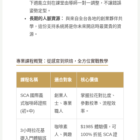
下週能立刻在課堂由導師一對一調整，不讓錯誤
姿勢定型。
長期的人脈資源：
與來自全台各地的創業夥伴共
學，這份支持系統將是你未來開店時最寶貴的資
源。
專業課程概覽：從感官到烘焙，全方位實戰教學
課程名稱
適合對象
核心價值
SCA 國際義
創業人
掌握拉花對比度、
式咖啡師證照
士、專業
參數校準、流程效
(初+中)
職人
率。
咖啡素
$1985 體驗價，可
3小時拉花基
人、興趣
100% 折抵 SCA 證
礎入門體驗班