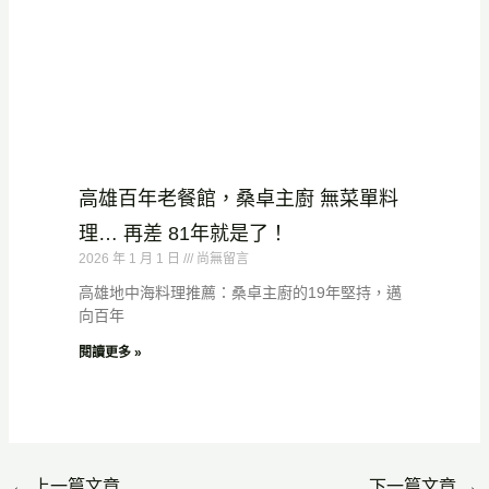
高雄百年老餐館，桑卓主廚 無菜單料
理… 再差 81年就是了！
2026 年 1 月 1 日
尚無留言
高雄地中海料理推薦：桑卓主廚的19年堅持，邁
向百年
閱讀更多 »
←
上一篇文章
下一篇文章
→