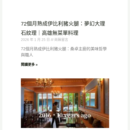
72個月熟成伊比利豬火腿：夢幻大理
石紋理｜高雄無菜單料理
2026 年 1 月 25 日
尚無留言
72個月熟成伊比利豬火腿：桑卓主廚的美味哲學
與職人
閱讀更多 »