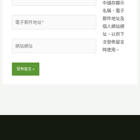
中儲存顯示
名稱、電子
電
郵件地址及
子
個人網站網
郵
址，以供下
件
次發佈留言
網
地
時使用。
站
址
網
*
址