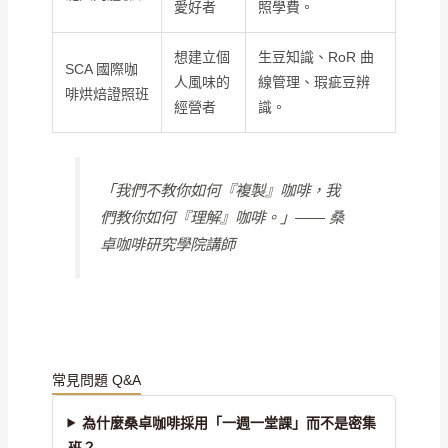
愛好者
照學費。
想建立個
生豆知識、RoR 曲
SCA 國際咖
人風味的
線管理、瑕疵豆辨
啡烘焙證照班
經營者
識。
「我們不教你如何『複製』咖啡，我
們教你如何『理解』咖啡。」—— 桑
卓咖啡研究學院講師
常見問題 Q&A
為什麼桑卓咖啡採用「一週一堂課」而不是密集
班？