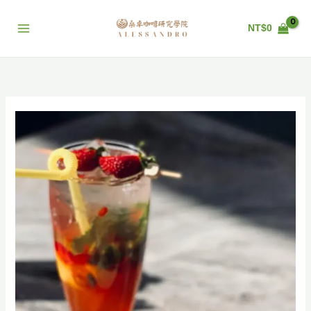
跳
至
NT$
0
主
要
內
容