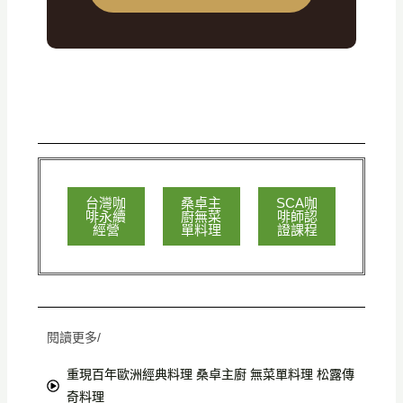
台灣咖
桑卓主
SCA咖
啡永續
廚無菜
啡師認
經營
單料理
證課程
閱讀更多/
重現百年歐洲經典料理 桑卓主廚 無菜單料理 松露傳
奇料理