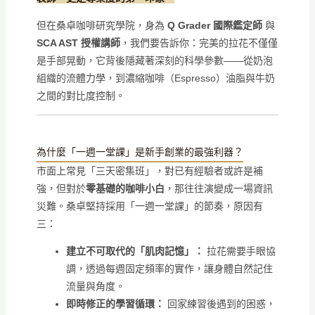
但在桑卓咖啡研究學院，身為
Q Grader 國際鑑定師
與
SCA AST 授權講師
，我們要告訴你：完美的拉花不僅僅
是手部晃動，它背後隱藏著深刻的科學參數——從奶泡
組織的流體力學，到濃縮咖啡（Espresso）油脂與牛奶
之間的對比度控制。
為什麼「一週一堂課」是新手創業的最強利器？
市面上常見「三天密集班」，對已有經驗者或許是補
強，但對於
零基礎的咖啡小白
，那往往演變成一場資訊
災難。桑卓堅持採用「一週一堂課」的節奏，原因有
三：
建立不可取代的「肌肉記憶」：
拉花需要手眼協
調，透過每週固定頻率的實作，讓身體自然記住
流量與角度。
即時修正的學習循環：
回家練習後遇到的困惑，