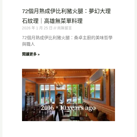
72個月熟成伊比利豬火腿：夢幻大理
石紋理｜高雄無菜單料理
2026 年 1 月 25 日
尚無留言
72個月熟成伊比利豬火腿：桑卓主廚的美味哲學
與職人
閱讀更多 »