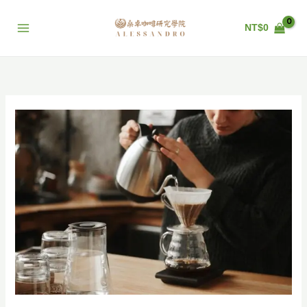
跳
至
NT$
0
主
要
內
容