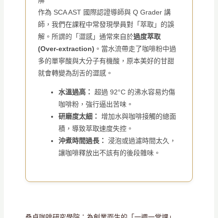
作為 SCA AST 國際認證導師與 Q Grader 講
師，我們在課程中常發現學員對「萃取」的誤
解。所謂的「澀感」通常來自於
過度萃取
(Over-extraction)
。當水流帶走了咖啡粉中過
多的單寧酸與大分子有機酸，原本美好的甘甜
就會轉變為刮舌的澀感。
水溫過高：
超過 92°C 的沸水容易灼傷
咖啡粉，強行逼出苦味。
研磨度太細：
增加水與咖啡接觸的總面
積，導致萃取速度失控。
沖煮時間過長：
浸泡或過濾時間太久，
讓咖啡釋放出不該有的後段雜味。
桑卓咖啡研究學院：為創業而生的「一週一堂課」