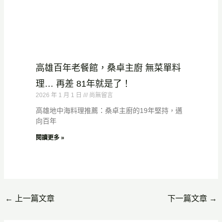
高雄百年老餐館，桑卓主廚 無菜單料
理… 再差 81年就是了！
2026 年 1 月 1 日
尚無留言
高雄地中海料理推薦：桑卓主廚的19年堅持，邁
向百年
閱讀更多 »
←
上一篇文章
下一篇文章
→