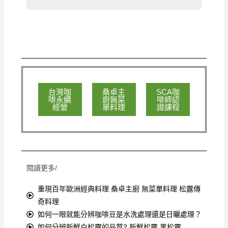
台灣咖
桑卓主
SCA咖
啡永續
廚無菜
啡師認
經營
單料理
證課程
閱讀更多/
重現百年歐洲經典料理 桑卓主廚 無菜單料理 松露傳
奇料理
如何一眼就能分辨咖啡豆是水洗處理還是日曬處理？
如何分辨新鮮白松露的品質? 新鮮松露 黑松露