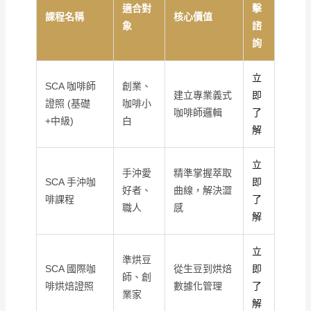
適合對
擊
課程名稱
核心價值
象
諮
詢
立
SCA 咖啡師
創業、
建立專業義式
即
證照 (基礎
咖啡小
咖啡師邏輯
了
+中級)
白
解
立
手沖愛
精準掌握萃取
SCA 手沖咖
即
好者、
曲線，解決澀
啡課程
了
職人
感
解
立
準烘豆
SCA 國際咖
從生豆到烘焙
即
師、創
啡烘焙證照
數據化管理
了
業家
解