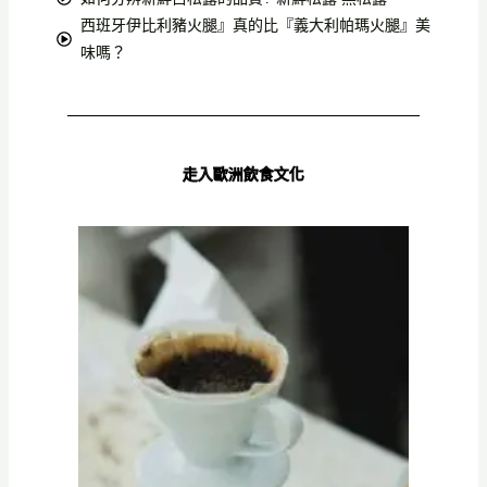
西班牙伊比利豬火腿』真的比『義大利帕瑪火腿』美
味嗎？
走入歐洲飲食文化