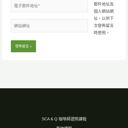
電
郵件地址及
子
個人網站網
郵
址，以供下
網
件
次發佈留言
站
地
時使用。
網
址
址
*
SCA & Q 咖啡師證照課程