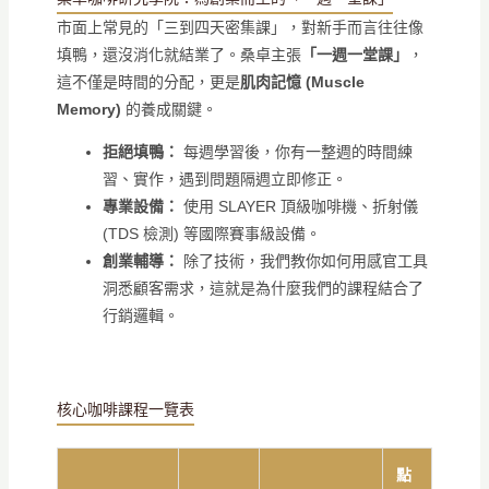
市面上常見的「三到四天密集課」，對新手而言往往像
填鴨，還沒消化就結業了。桑卓主張
「一週一堂課」
，
這不僅是時間的分配，更是
肌肉記憶 (Muscle
Memory)
的養成關鍵。
拒絕填鴨：
每週學習後，你有一整週的時間練
習、實作，遇到問題隔週立即修正。
專業設備：
使用 SLAYER 頂級咖啡機、折射儀
(TDS 檢測) 等國際賽事級設備。
創業輔導：
除了技術，我們教你如何用感官工具
洞悉顧客需求，這就是為什麼我們的課程結合了
行銷邏輯。
核心咖啡課程一覽表
點