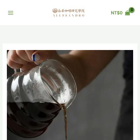
跳
至
NT$
0
主
要
內
容