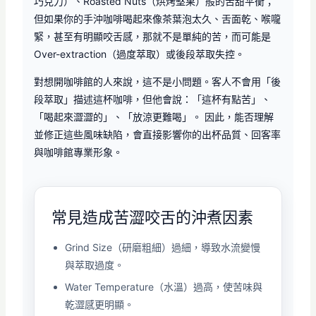
巧克力）、Roasted Nuts（烘烤堅果）般的苦甜平衡；
但如果你的手沖咖啡喝起來像茶葉泡太久、舌面乾、喉嚨
緊，甚至有明顯咬舌感，那就不是單純的苦，而可能是
Over-extraction（過度萃取）或後段萃取失控。
對想開咖啡館的人來說，這不是小問題。客人不會用「後
段萃取」描述這杯咖啡，但他會說：「這杯有點苦」、
「喝起來澀澀的」、「放涼更難喝」。 因此，能否理解
並修正這些風味缺陷，會直接影響你的出杯品質、回客率
與咖啡館專業形象。
常見造成苦澀咬舌的沖煮因素
Grind Size（研磨粗細）過細，導致水流變慢
與萃取過度。
Water Temperature（水溫）過高，使苦味與
乾澀感更明顯。