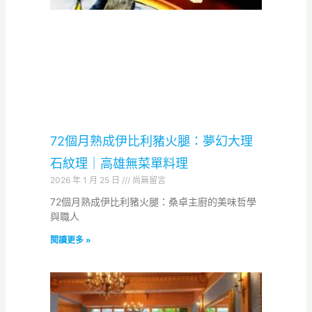
72個月熟成伊比利豬火腿：夢幻大理
石紋理｜高雄無菜單料理
2026 年 1 月 25 日
尚無留言
72個月熟成伊比利豬火腿：桑卓主廚的美味哲學
與職人
閱讀更多 »