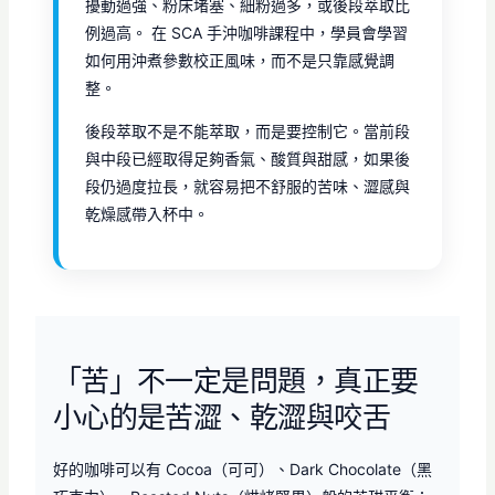
擾動過強、粉床堵塞、細粉過多，或後段萃取比
例過高。 在 SCA 手沖咖啡課程中，學員會學習
如何用沖煮參數校正風味，而不是只靠感覺調
整。
後段萃取不是不能萃取，而是要控制它。當前段
與中段已經取得足夠香氣、酸質與甜感，如果後
段仍過度拉長，就容易把不舒服的苦味、澀感與
乾燥感帶入杯中。
「苦」不一定是問題，真正要
小心的是苦澀、乾澀與咬舌
好的咖啡可以有 Cocoa（可可）、Dark Chocolate（黑