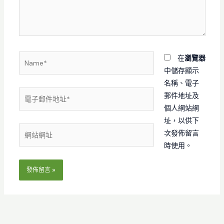
入
內
容...
Name*
在
瀏覽器
中儲存顯示
名稱、電子
電
郵件地址及
子
個人網站網
郵
址，以供下
網
件
次發佈留言
站
地
時使用。
網
址
址
*