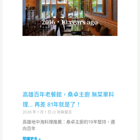
高雄百年老餐館，桑卓主廚 無菜單料
理… 再差 81年就是了！
2026 年 1 月 1 日
尚無留言
高雄地中海料理推薦：桑卓主廚的19年堅持，邁
向百年
閱讀更多 »