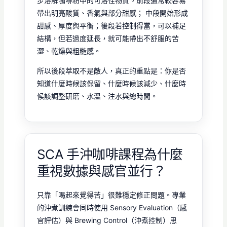
步溶解咖啡粉中的可溶性物質。前段通常較容易
帶出明亮酸質、香氣與部分甜感； 中段開始形成
甜感、厚度與平衡；後段若控制得當，可以補足
結構，但若過度延長，就可能帶出不舒服的苦
澀、乾燥與粗糙感。
所以後段萃取不是敵人，真正的重點是：你是否
知道什麼時候該保留、什麼時候該減少、什麼時
候該調整研磨、水溫、注水與總時間。
SCA 手沖咖啡課程為什麼
重視數據與感官並行？
只靠「喝起來覺得苦」很難穩定修正問題。專業
的沖煮訓練會同時使用 Sensory Evaluation（感
官評估）與 Brewing Control（沖煮控制）思