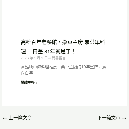
高雄百年老餐館，桑卓主廚 無菜單料
理… 再差 81年就是了！
2026 年 1 月 1 日
尚無留言
高雄地中海料理推薦：桑卓主廚的19年堅持，邁
向百年
閱讀更多 »
←
上一篇文章
下一篇文章
→