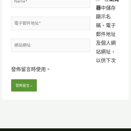
器
中儲存
顯示名
電
稱、電子
子
郵件地址
郵
網
及個人網
件
站
站網址，
地
網
以供下次
址
址
發佈留言時使用。
*