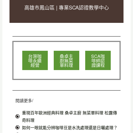
高雄市鳳山區 | 專業SCA認證教學中心
台灣咖
桑卓主
SCA咖
啡永續
廚無菜
啡師認
經營
單料理
證課程
閱讀更多/
重現百年歐洲經典料理 桑卓主廚 無菜單料理 松露傳
奇料理
如何一眼就能分辨咖啡豆是水洗處理還是日曬處理？