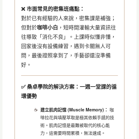
❌ 市面常見的密集班痛點：
對於已有經驗的人來說，密集課是補強；
但對於
咖啡小白
，短時間灌輸大量資訊往
往導致「消化不良」。上課時似懂非懂，
回家後沒有設備練習，遇到卡關無人可
問，最後證照拿到了，手藝卻還沒準備
好。
✅ 桑卓學院的解決方案：一週一堂課的循
環優勢
建立肌肉記憶 (Muscle Memory)：
咖
啡拉花與填壓萃取是極其依賴手感的技
術。肌肉記憶是最難被取代的核心能
力，這需要時間累積，無法速成。