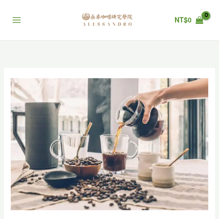
跳
至
NT$
0
主
要
內
容