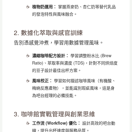
植物奶運用：
掌握燕麥奶、杏仁奶等替代乳品
的發泡特性與風味融合。
2. 數據化萃取與感官訓練
告別憑感覺沖煮，學習用數據管理風味。
濃縮咖啡配方設計：
學習調整粉水比 (Brew
Ratio)、萃取率與濃度 (TDS)，針對不同烘焙度
的豆子設計最佳出杯方案。
風味校正：
學習如何描述咖啡風味（有機酸、
梅納反應產物），並能識別瑕疵風味，這是身
為吧台經理的必備技能。
3. 咖啡館實戰管理與創業思維
工作流 (Workflow) 優化：
設計高效的吧台動
線，提升出杯速度與服務品質。