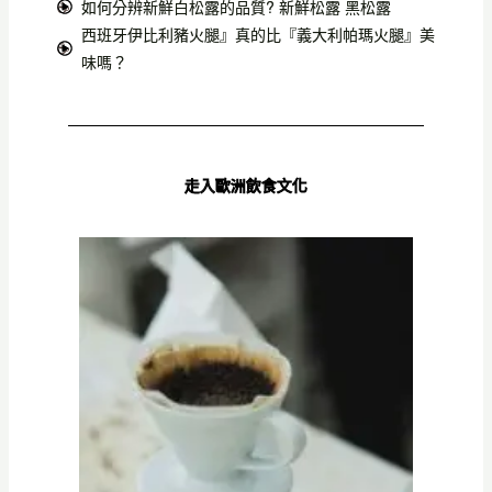
如何分辨新鮮白松露的品質? 新鮮松露 黑松露
西班牙伊比利豬火腿』真的比『義大利帕瑪火腿』美
味嗎？
走入歐洲飲食文化