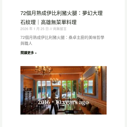
72個月熟成伊比利豬火腿：夢幻大理
石紋理｜高雄無菜單料理
2026 年 1 月 25 日
尚無留言
72個月熟成伊比利豬火腿：桑卓主廚的美味哲學
與職人
閱讀更多 »