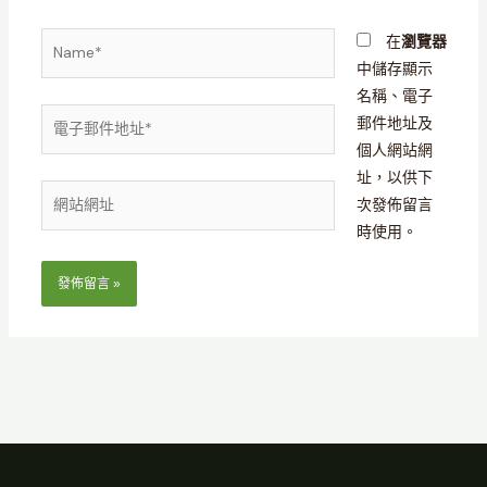
Name*
在
瀏覽器
中儲存顯示
名稱、電子
電
郵件地址及
子
個人網站網
郵
址，以供下
網
件
次發佈留言
站
地
時使用。
網
址
址
*