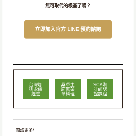
無可取代的根基了嗎？
立即加入官方 LINE 預約諮詢
台灣咖
桑卓主
SCA咖
啡永續
廚無菜
啡師認
經營
單料理
證課程
閱讀更多/