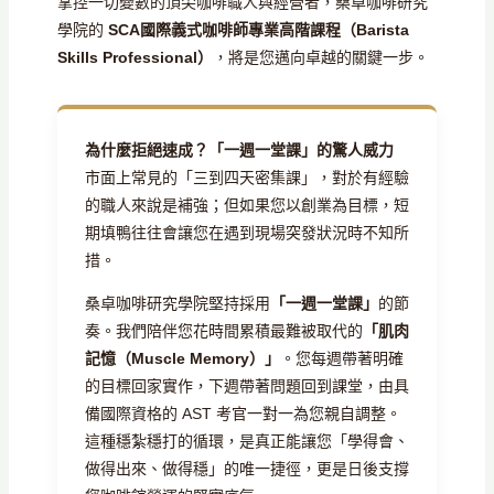
掌控一切變數的頂尖咖啡職人與經營者，桑卓咖啡研究
學院的
SCA國際義式咖啡師專業高階課程（Barista
Skills Professional）
，將是您邁向卓越的關鍵一步。
為什麼拒絕速成？「一週一堂課」的驚人威力
市面上常見的「三到四天密集課」，對於有經驗
的職人來說是補強；但如果您以創業為目標，短
期填鴨往往會讓您在遇到現場突發狀況時不知所
措。
桑卓咖啡研究學院堅持採用
「一週一堂課」
的節
奏。我們陪伴您花時間累積最難被取代的
「肌肉
記憶（Muscle Memory）」
。您每週帶著明確
的目標回家實作，下週帶著問題回到課堂，由具
備國際資格的 AST 考官一對一為您親自調整。
這種穩紮穩打的循環，是真正能讓您「學得會、
做得出來、做得穩」的唯一捷徑，更是日後支撐