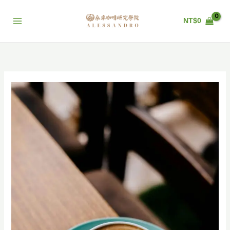
跳
至
NT$
0
主
要
內
容