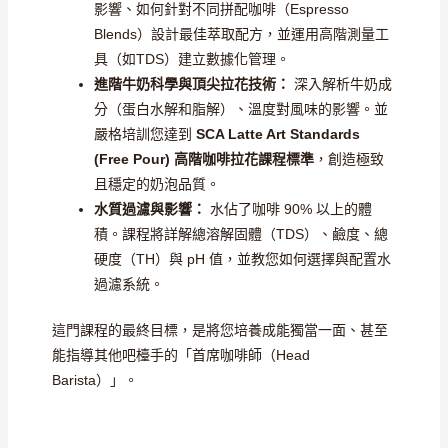
影響、如何針對不同拼配咖啡（Espresso
Blends）設計最佳萃取配方，並運用高階測量工
具（如TDS）建立數據化管理。
進階牛奶科學與頂尖拉花技術：
深入解析牛奶成
分（蛋白水解和脂解）、溫度對風味的影響。並
嚴格培訓您達到
SCA Latte Art Standards
(Free Pour) 高階咖啡拉花課程標準
，創造極致
且穩定的奶泡品質。
水質過濾與影響：
水佔了咖啡 90% 以上的體
積。課程將詳解總溶解固體（TDS）、鹼度、總
硬度（TH）與 pH 值，並教您如何選擇與配置水
過濾系統。
這門課程的最終目標，是將您培養成能獨當一面、甚至
能指導其他吧檯手的「首席咖啡師（Head
Barista）」。