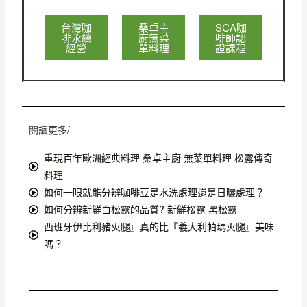
台灣咖
桑卓主
SCA咖
啡永續
廚無菜
啡師認
經營
單料理
證課程
閱讀更多/
重現百年歐洲經典料理 桑卓主廚 無菜單料理 松露傳奇
料理
如何一眼就能分辨咖啡豆是水洗處理還是日曬處理？
如何分辨新鮮白松露的品質? 新鮮松露 黑松露
西班牙伊比利豬火腿』真的比『義大利帕瑪火腿』美味
嗎？