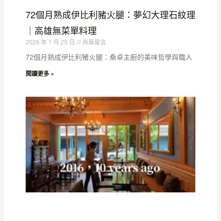
72個月熟成伊比利豬火腿：夢幻大理石紋理
｜高雄無菜單料理
2026 年 1 月 25 日
尚無留言
72個月熟成伊比利豬火腿：桑卓主廚的美味哲學與職人
閱讀更多 »