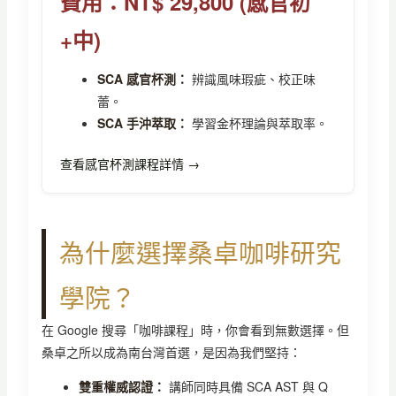
費用：NT$ 29,800 (感官初
+中)
SCA 感官杯測：
辨識風味瑕疵、校正味
蕾。
SCA 手沖萃取：
學習金杯理論與萃取率。
查看感官杯測課程詳情 →
為什麼選擇桑卓咖啡研究
學院？
在 Google 搜尋「咖啡課程」時，你會看到無數選擇。但
桑卓之所以成為南台灣首選，是因為我們堅持：
雙重權威認證：
講師同時具備 SCA AST 與 Q