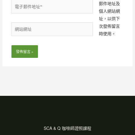
電
郵件地址及
子
個人網站網
郵
址，以供下
件
網
次發佈留言
地
站
時使用。
址
網
*
址
SCA & Q 咖啡師證照課程