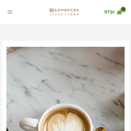
跳
至
NT$
0
主
要
內
容