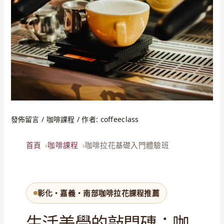
發佈留言
/
咖啡課程
/ 作者:
coffeeclass
首頁
咖啡課程
咖啡拉花基礎入門體驗班
彰化・嘉義・南部咖啡拉花課程推薦
生活美學的敲門磚：咖