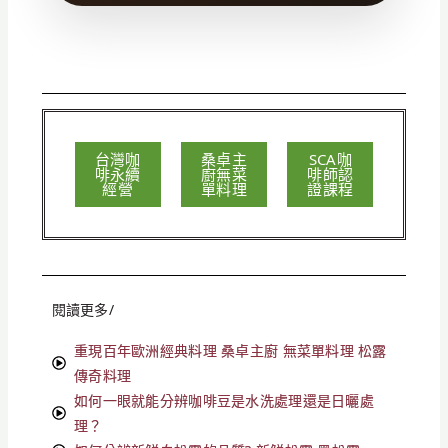
台灣咖
桑卓主
SCA咖
啡永續
廚無菜
啡師認
經營
單料理
證課程
閱讀更多/
重現百年歐洲經典料理 桑卓主廚 無菜單料理 松露
傳奇料理
如何一眼就能分辨咖啡豆是水洗處理還是日曬處
理？