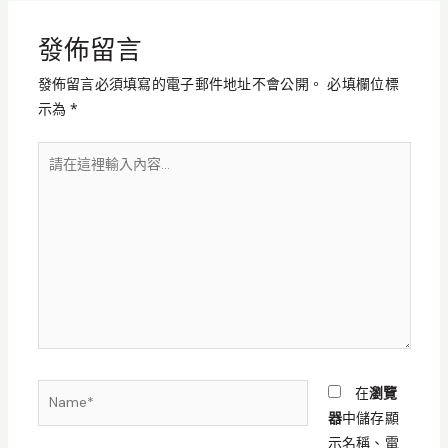
發佈留言
發佈留言必須填寫的電子郵件地址不會公開。
必填欄位標
示為
*
請
在
這
裡
輸
入
內
容...
Name*
在
瀏覽
器
中儲存顯
示名稱、電