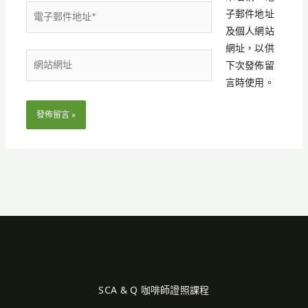
電
子郵件地址
子
及個人網站
郵
網址，以供
網
件
下次發佈留
站
地
言時使用。
網
址
址
*
SCA & Q 咖啡師證照課程