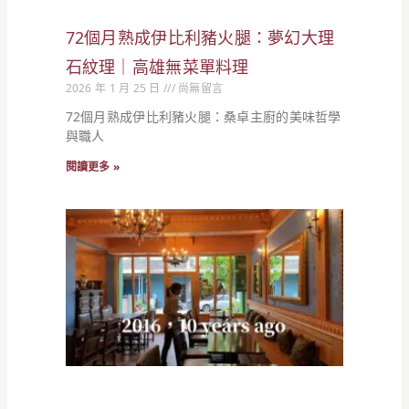
72個月熟成伊比利豬火腿：夢幻大理
石紋理｜高雄無菜單料理
2026 年 1 月 25 日
尚無留言
72個月熟成伊比利豬火腿：桑卓主廚的美味哲學
與職人
閱讀更多 »