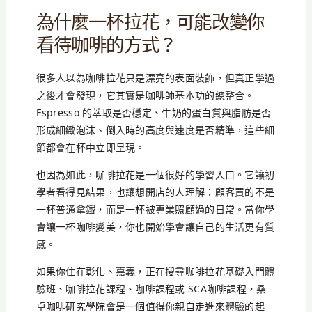
為什麼一杯拉花，可能改變你
看待咖啡的方式？
很多人以為咖啡拉花只是漂亮的表面裝飾，但真正學過
之後才會發現，它其實是咖啡師基本功的總整合。
Espresso 的萃取是否穩定、牛奶的蛋白質與脂肪是否
形成細緻泡沫、倒入時的高度與速度是否精準，這些細
節都會在杯中立即呈現。
也因為如此，咖啡拉花是一個很好的學習入口。它讓初
學者看得見結果，也讓想開店的人理解：顧客買的不是
一杯普通拿鐵，而是一杯被專業照顧過的日常。當你學
會讓一杯咖啡變美，你也開始學會讓自己的生活更有質
感。
如果你住在彰化、嘉義，正在搜尋咖啡拉花基礎入門體
驗班、咖啡拉花課程、咖啡課程或 SCA咖啡課程，桑
卓咖啡研究學院會是一個值得你親自走進來體驗的起