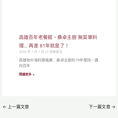
高雄百年老餐館，桑卓主廚 無菜單料
理… 再差 81年就是了！
2026 年 1 月 1 日
尚無留言
高雄地中海料理推薦：桑卓主廚的19年堅持，邁
向百年
閱讀更多 »
←
上一篇文章
下一篇文章
→