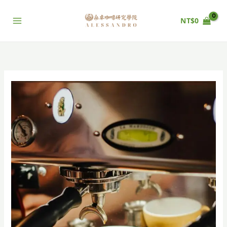
跳
至
NT$
0
主
要
內
容