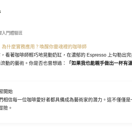
s
礎入門體驗班
｜為什麼實務應用？喚醒你靈魂裡的咖啡師
看著咖啡師輕巧地晃動奶缸，在濃郁的 Espresso 上勾勒
場流動的藝術。你是否也曾想過：
「如果我也能親手做出一杯有
習開始
們相信每一位咖啡愛好者都具備成為藝術家的潛力。這不僅僅是
冒險。