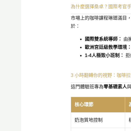
為什麼選擇桑卓？國際考官
市場上的咖啡課程琳瑯滿目
於：
國際雙系統導師：
由擁
歐洲宮廷級教學環境
1-4人極致小班制：
拒
3 小時翻轉你的視野：咖啡
這門體驗班專為
零基礎素人
核心環節
奶泡質地控制