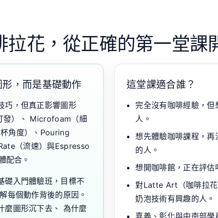
啡拉花，從正確的第一堂課
圖形，而是基礎動作
這堂課適合誰？
技巧，但真正影響圖形
完全沒有咖啡經驗，但
打發）、 Microfoam（細
人。
鋼杯角度）、Pouring
想先體驗咖啡課程，再
Rate（流速）與Espresso
的人。
整體配合。
想開咖啡館，正在評估
基礎入門體驗班，目標不
對Latte Art（咖啡拉
理解每個動作背後的原因。
奶泡技術有興趣的人。
什麼圖形沉下去、 為什麼
嘉義、彰化與中南部學