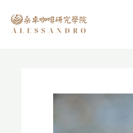
跳
至
主
要
內
容