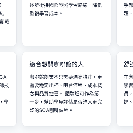
師）
逐步銜接國際證照學習路線，降低
手
結
重複學習成本。
題
實戰
適合想開咖啡館的人
舒
CA
咖啡館創業不只需要漂亮拉花，更
在
啡師技
需要穩定出杯、吧台流程、成本概
學
念與品質控管。 體驗班可作為第
員，
程，學
一步，幫助學員評估是否進入更完
奶
整的SCA咖啡課程。