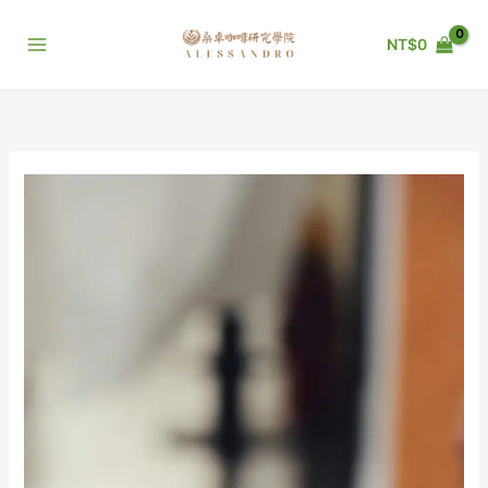
跳
至
NT$
0
主
要
內
容