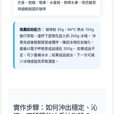
花香、柑橘、莓果、水蜜桃、熱帶水果、明亮酸質
與細緻甜感的咖啡
推薦起始配方：
咖啡粉 25g，96°C 熱水 150g
進行萃取，濾杯下壺預先放入約 200g 冰塊。 沖
煮完成後輕輕搖晃或攪拌，確認冰塊完全融化，
最後以電子秤檢查成品接近 300g。 如果成品不
足，可少量補冰水；如果成品過淡，下一次可減
少冰塊或提高萃取濃度。
實作步驟：如何沖出穩定、沁