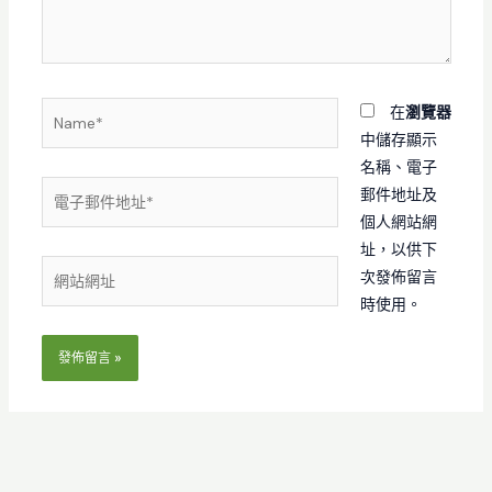
內
容...
Name*
在
瀏覽器
中儲存顯示
名稱、電子
電
郵件地址及
子
個人網站網
郵
址，以供下
網
件
次發佈留言
站
地
時使用。
網
址
址
*