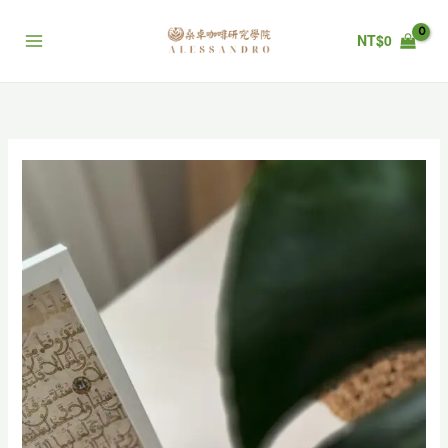
跳
至
NT$
0
主
要
內
容