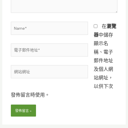
容...
Name*
在
瀏覽
器
中儲存
顯示名
電
稱、電子
子
郵件地址
郵
及個人網
網
件
站網址，
站
地
以供下次
網
址
發佈留言時使用。
址
*