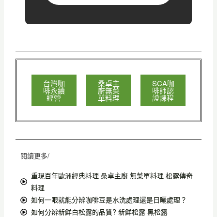
台灣咖
桑卓主
SCA咖
啡永續
廚無菜
啡師認
經營
單料理
證課程
閱讀更多/
重現百年歐洲經典料理 桑卓主廚 無菜單料理 松露傳奇
料理
如何一眼就能分辨咖啡豆是水洗處理還是日曬處理？
如何分辨新鮮白松露的品質? 新鮮松露 黑松露