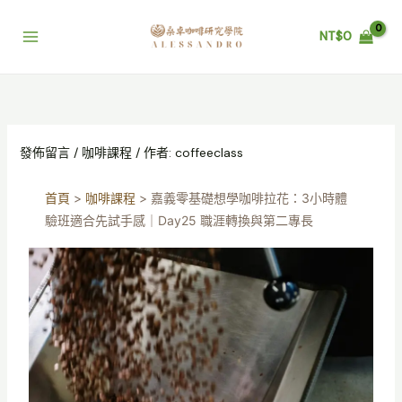
跳
至
NT$
0
主
要
內
容
發佈留言
/
咖啡課程
/ 作者:
coffeeclass
首頁
>
咖啡課程
>
嘉義零基礎想學咖啡拉花：3小時體
驗班適合先試手感｜Day25 職涯轉換與第二專長