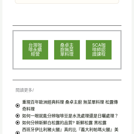
台灣咖
桑卓主
SCA咖
啡永續
廚無菜
啡師認
經營
單料理
證課程
閱讀更多/
重現百年歐洲經典料理 桑卓主廚 無菜單料理 松露傳
奇料理
如何一眼就能分辨咖啡豆是水洗處理還是日曬處理？
如何分辨新鮮白松露的品質? 新鮮松露 黑松露
西班牙伊比利豬火腿』真的比『義大利帕瑪火腿』美