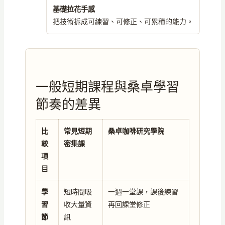
基礎拉花手感
把技術拆成可練習、可修正、可累積的能力。
一般短期課程與桑卓學習
節奏的差異
比
常見短期
桑卓咖啡研究學院
較
密集課
項
目
學
短時間吸
一週一堂課，課後練習
習
收大量資
再回課堂修正
節
訊