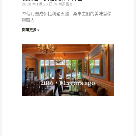
2026 年 1 月 25 日
尚無留言
72個月熟成伊比利豬火腿：桑卓主廚的美味哲學
與職人
閱讀更多 »