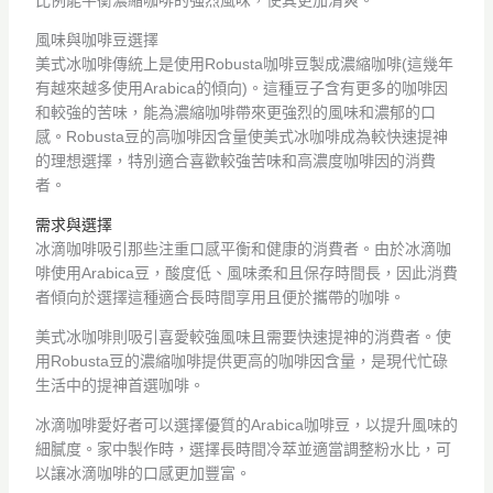
風味與咖啡豆選擇
美式冰咖啡傳統上是使用Robusta咖啡豆製成濃縮咖啡(這幾年
有越來越多使用Arabica的傾向)。這種豆子含有更多的咖啡因
和較強的苦味，能為濃縮咖啡帶來更強烈的風味和濃郁的口
感。Robusta豆的高咖啡因含量使美式冰咖啡成為較快速提神
的理想選擇，特別適合喜歡較強苦味和高濃度咖啡因的消費
者。
需求與選擇
冰滴咖啡吸引那些注重口感平衡和健康的消費者。由於冰滴咖
啡使用Arabica豆，酸度低、風味柔和且保存時間長，因此消費
者傾向於選擇這種適合長時間享用且便於攜帶的咖啡。
美式冰咖啡則吸引喜愛較強風味且需要快速提神的消費者。使
用Robusta豆的濃縮咖啡提供更高的咖啡因含量，是現代忙碌
生活中的提神首選咖啡。
冰滴咖啡愛好者可以選擇優質的Arabica咖啡豆，以提升風味的
細膩度。家中製作時，選擇長時間冷萃並適當調整粉水比，可
以讓冰滴咖啡的口感更加豐富。