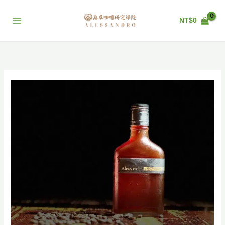
跳
至
NT$
0
主
要
內
容