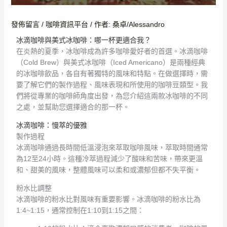
發佈留言
/
咖啡資訊平台
/ 作者:
桑卓/Alessandro
冰滴咖啡與美式冰咖啡：哪一杯更適合我？
在炎熱的夏季，冰咖啡成為許多咖啡愛好者的首選。冰滴咖啡
（Cold Brew）與美式冰咖啡（Iced Americano）是兩種經典
的冰咖啡飲品，各自有著獨特的風味和特點。在做選擇時，需
要了解它們的製作過程、風味表現和所使用的咖啡豆類型。我
們將從專業的咖啡師角度出發，為您介紹這兩款冰咖啡的不同
之處，並幫助您選擇適合的那一杯。
冰滴咖啡：慢萃的優雅
製作過程
冰滴咖啡通過長時間低溫浸泡來萃取咖啡風味，萃取時間通常
為12至24小時。這種冷萃過程減少了酸味和苦味，帶來更溫
和、甜美的風味，整體風味可以柔和或濃郁但都不失平衡。
粉水比調整
冰滴咖啡的粉水比對風味有重要影響。冰滴咖啡的粉水比為
1:4~1:15，通常控制在1:10到1:15之間：