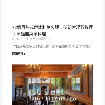
72個月熟成伊比利豬火腿：夢幻大理石紋理
｜高雄無菜單料理
2026 年 1 月 25 日
尚無留言
72個月熟成伊比利豬火腿：桑卓主廚的美味哲學與職人
閱讀更多 »