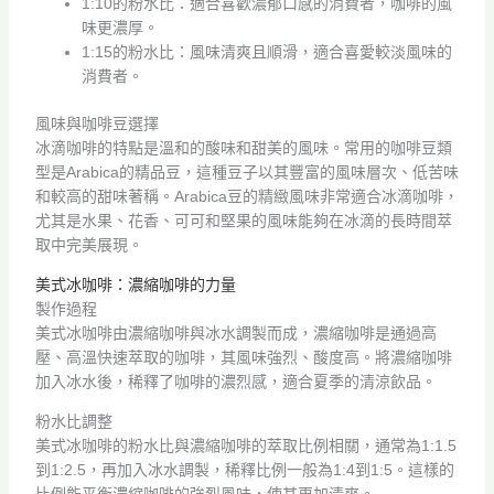
1:10的粉水比：適合喜歡濃郁口感的消費者，咖啡的風
味更濃厚。
1:15的粉水比：風味清爽且順滑，適合喜愛較淡風味的
消費者。
風味與咖啡豆選擇
冰滴咖啡的特點是溫和的酸味和甜美的風味。常用的咖啡豆類
型是Arabica的精品豆，這種豆子以其豐富的風味層次、低苦味
和較高的甜味著稱。Arabica豆的精緻風味非常適合冰滴咖啡，
尤其是水果、花香、可可和堅果的風味能夠在冰滴的長時間萃
取中完美展現。
美式冰咖啡：濃縮咖啡的力量
製作過程
美式冰咖啡由濃縮咖啡與冰水調製而成，濃縮咖啡是通過高
壓、高溫快速萃取的咖啡，其風味強烈、酸度高。將濃縮咖啡
加入冰水後，稀釋了咖啡的濃烈感，適合夏季的清涼飲品。
粉水比調整
美式冰咖啡的粉水比與濃縮咖啡的萃取比例相關，通常為1:1.5
到1:2.5，再加入冰水調製，稀釋比例一般為1:4到1:5。這樣的
比例能平衡濃縮咖啡的強烈風味，使其更加清爽。