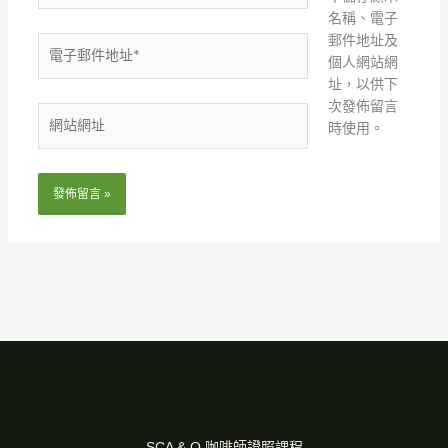
名稱、電子
郵件地址及
電
個人網站網
子
址，以供下
郵
次發佈留言
件
網
時使用。
地
站
址
網
*
址
SCA & Q 咖啡師證照課程