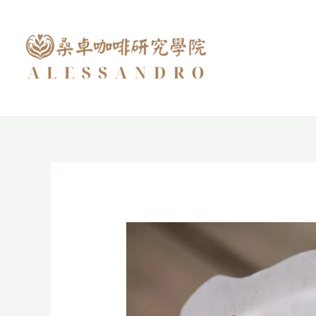
跳
至
主
要
內
容