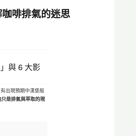
解咖啡排氣的迷思
與 6 大影
沒有出現預期中漢堡般
泡只是排氣與萃取的現