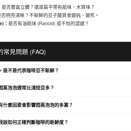
：
是否豐富立體？還是扁平帶有紙味、木質味？
是否明亮清晰？不新鮮的豆子酸質會變鈍、變死。
te)：
是否有油耗味 (Rancid) 或不悅的澀感？
常見問題 (FAQ)
，是不是代表咖啡豆不新鮮？
悶蒸泡泡通常比淺焙豆多？
有什麼因素會影響悶蒸泡泡的多寡？
我該如何正確判斷咖啡的新鮮度？