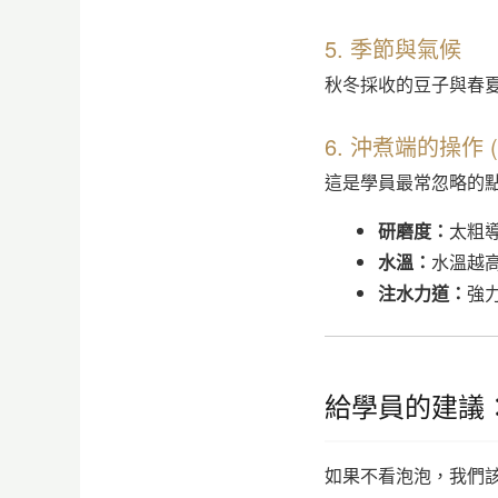
5. 季節與氣候
秋冬採收的豆子與春
6. 沖煮端的操作 (Bre
這是學員最常忽略的
研磨度：
太粗
水溫：
水溫越
注水力道：
強力
給學員的建議
如果不看泡泡，我們