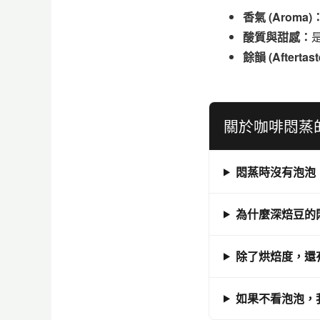
香氣 (Aroma)
酸質與甜感：
餘韻 (Aftertas
關於咖啡悶蒸的
悶蒸時沒有泡泡
為什麼深焙豆的
除了烘焙度，還
如果不看泡泡，