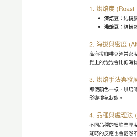
1. 烘焙度 (Roast
深焙豆：
結構
淺焙豆：
結構
2. 海拔與密度 (Altit
高海拔咖啡豆通常密
覺上的泡泡會比低海
3. 烘焙手法與發展 (
即使顏色一樣，烘焙師的
影響排氣狀態。
4. 品種與處理法 (Var
不同品種的細胞壁厚度
蒸時的反應也會截然