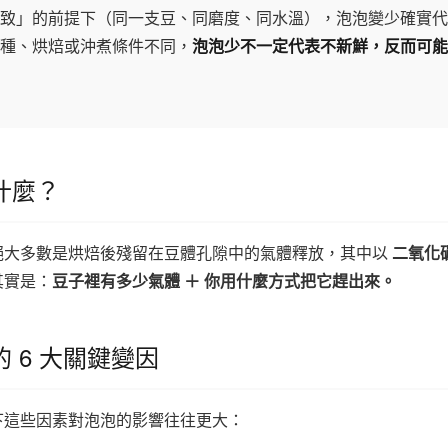
致」的前提下（同一支豆、同磨度、同水溫），泡泡變少確實代
種、烘焙或沖煮條件不同，
泡泡少不一定代表不新鮮，反而可能
什麼？
絕大多數是烘焙後殘留在豆體孔隙中的氣體釋放，其中以
二氧化碳 
其實是：
豆子裡有多少氣體 ＋ 你用什麼方式把它趕出來。
 6 大關鍵變因
下這些因素對泡泡的影響往往更大：