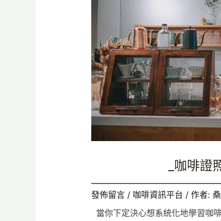
_咖啡證
發佈留言
/
咖啡資訊平台
/ 作者:
桑
當你下定決心想系統化地學習咖