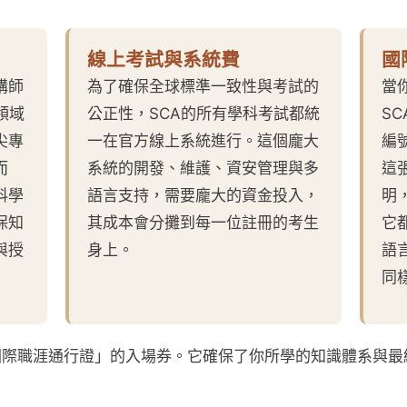
線上考試與系統費
國
講師
為了確保全球標準一致性與考試的
當
領域
公正性，SCA的所有學科考試都統
S
尖專
一在官方線上系統進行。這個龐大
編
而
系統的開發、維護、資安管理與多
這
科學
語言支持，需要龐大的資金投入，
明
保知
其成本會分攤到每一位註冊的考生
它
與授
身上。
語
同
際職涯通行證」的入場券。它確保了你所學的知識體系與最終