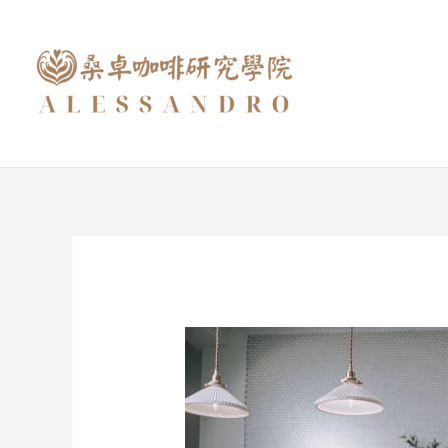
跳
至
主
要
內
容