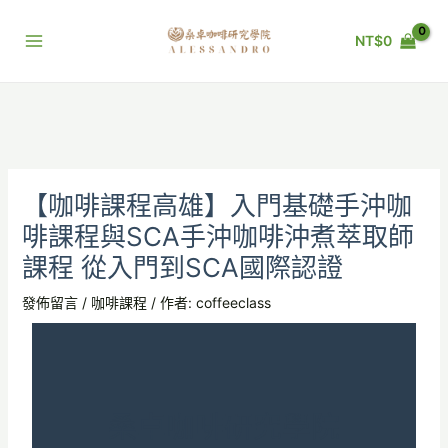
跳
至
NT$
0
主
要
內
容
【咖啡課程高雄】入門基礎手沖咖
啡課程與SCA手沖咖啡沖煮萃取師
課程 從入門到SCA國際認證
發佈留言
/
咖啡課程
/ 作者:
coffeeclass
桑卓咖啡研究學院