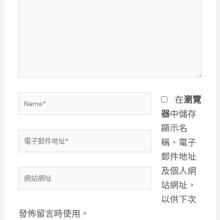
這
裡
輸
入
內
容...
Name*
在
瀏覽
器
中儲存
顯示名
電
稱、電子
子
郵件地址
郵
及個人網
網
件
站網址，
站
地
以供下次
網
址
發佈留言時使用。
址