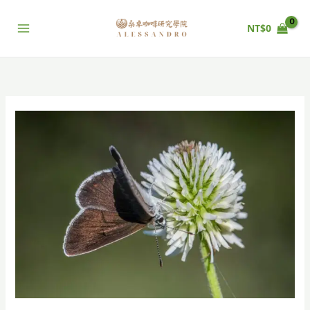
跳
至
NT$
0
主
要
內
容