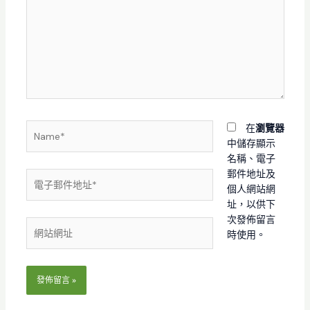
裡
輸
入
內
容...
Name*
在
瀏覽器
中儲存顯示
名稱、電子
郵件地址及
電
個人網站網
子
址，以供下
郵
次發佈留言
件
網
時使用。
地
站
址
網
*
址