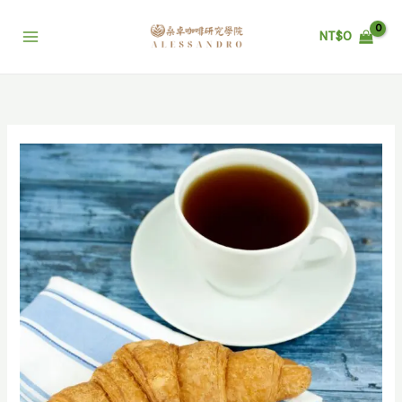
跳
至
NT$
0
主
要
內
容