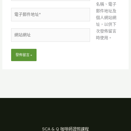
名稱、電子
電
郵件地址及
子
個人網站網
郵
址，以供下
件
次發佈留言
網
地
時使用。
站
址
網
*
址
SCA & Q 咖啡師證照課程