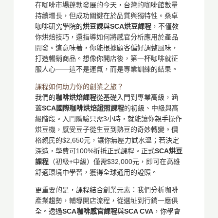
在咖啡市場蓬勃發展的今天，台灣的咖啡館數量
持續增長，但成功關鍵在於品質與獨特性。桑卓
咖啡研究學院的
烘豆課
與
SCA烘豆課程
，不僅教
你烘焙技巧，還指導如何將感官分析應用於產品
開發。這意味著，你能根據顧客偏好調整風味，
打造暢銷商品。想像你開店後，第一杯咖啡就征
服人心——這不是運氣，而是專業訓練的結果。
課程如何助力你的創業之旅？
我們的
咖啡烘焙課程
從基礎入門到專業高級，涵
蓋
SCA國際咖啡烘焙證照課程
的初級、中級與高
級階段。入門體驗只需3小時，就能讓你親手操作
烘豆機，感受豆子從生豆到熟豆的奇妙轉變。價
格親民的$2,650元，讓你無壓力試水溫；若決定
深造，學費可100%折抵正式課程。正式
SCA烘豆
課程
（初級+中級）僅需$32,000元，即可在高雄
舒適環境中學習，獲得全球通用的證照。
更重要的是，課程結合創業元素：我們分析咖啡
產業趨勢，輔導開店流程，從選址到行銷一應俱
全。透過
SCA咖啡感官課程
與
SCA CVA
，你學會