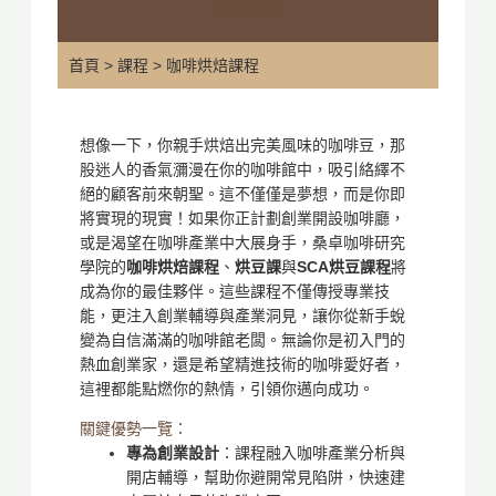
成功之路
首頁
>
課程
> 咖啡烘焙課程
想像一下，你親手烘焙出完美風味的咖啡豆，那
股迷人的香氣瀰漫在你的咖啡館中，吸引絡繹不
絕的顧客前來朝聖。這不僅僅是夢想，而是你即
將實現的現實！如果你正計劃創業開設咖啡廳，
或是渴望在咖啡產業中大展身手，桑卓咖啡研究
學院的
咖啡烘焙課程
、
烘豆課
與
SCA烘豆課程
將
成為你的最佳夥伴。這些課程不僅傳授專業技
能，更注入創業輔導與產業洞見，讓你從新手蛻
變為自信滿滿的咖啡館老闆。無論你是初入門的
熱血創業家，還是希望精進技術的咖啡愛好者，
這裡都能點燃你的熱情，引領你邁向成功。
關鍵優勢一覽：
專為創業設計
：課程融入咖啡產業分析與
開店輔導，幫助你避開常見陷阱，快速建