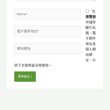
Name*
在
瀏覽器
中儲存
顯示名
電
稱、電
子
子郵件
郵
地址及
件
網
個人網
地
站
站網
址
網
址，以
*
址
供下次發佈留言時使用。