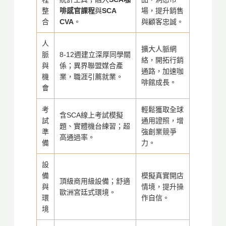
整
啡感官課程
與
SCA
場，提升銷售
合
CVA
。
與顧客忠誠。
人
擴大人脈網
脈
8-12週建立深厚同學關
絡，開拓行銷
與
係；異界聯盟媒合產
通路，加速咖
機
業，職涯引薦就業。
啡館成長。
會
考
輕鬆獲取全球
含SCA線上考試模擬
試
通用證照，增
題、實體機台練習；超
準
強創業競爭
高通過率。
備
力。
設
備
模擬真實開店
頂級商用級設備；舒適
與
情境，提升操
歐洲宮廷式環境。
環
作自信。
境