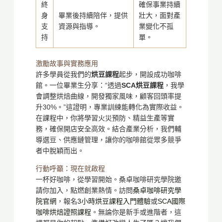
終
確保事業持續
身
畢業後持續陪伴，提供
壯大，面對產
支
資源與指導。
業變化不孤
持
單。
激勵故事與實務應用
許多學員從我們的
烘豆課程
起步，開設成功咖啡
館。一位畢業生分享：“透過
SCA烘豆課程
，我學
會調整烘焙曲線，開發獨家風味，顧客回頭率提
升30%。”這證明，專業訓練能轉化為實際收益。
在課程中，你將學習火災預防、精益生產等實
務，確保開店安全高效。結合產業分析，我們輔
導選豆、供應鏈管理，讓你的咖啡館從眾多競爭
者中脫穎而出。
行動呼籲：現在就啟程
一杯好咖啡，從學習開始。桑卓咖啡研究學院邀
請你加入，點燃創業熱情。訪問
桑卓咖啡研究學
院官網
，報名
3小時烘豆課程入門體驗
或
SCA國際
咖啡烘焙證照課程
。無論你是新手或進階者，這