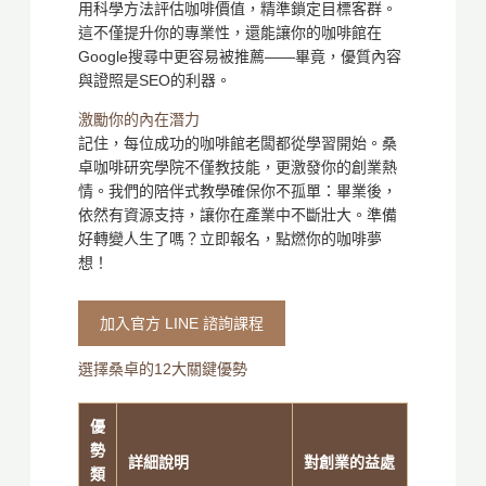
用科學方法評估咖啡價值，精準鎖定目標客群。
這不僅提升你的專業性，還能讓你的咖啡館在
Google搜尋中更容易被推薦——畢竟，優質內容
與證照是SEO的利器。
激勵你的內在潛力
記住，每位成功的咖啡館老闆都從學習開始。桑
卓咖啡研究學院不僅教技能，更激發你的創業熱
情。我們的陪伴式教學確保你不孤單：畢業後，
依然有資源支持，讓你在產業中不斷壯大。準備
好轉變人生了嗎？立即報名，點燃你的咖啡夢
想！
加入官方 LINE 諮詢課程
選擇桑卓的12大關鍵優勢
優
勢
詳細說明
對創業的益處
類