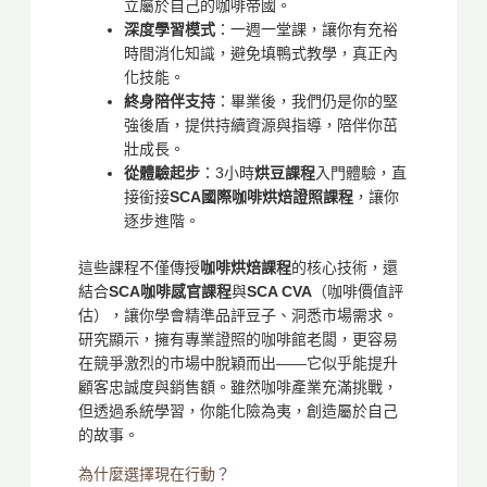
立屬於自己的咖啡帝國。
深度學習模式
：一週一堂課，讓你有充裕
時間消化知識，避免填鴨式教學，真正內
化技能。
終身陪伴支持
：畢業後，我們仍是你的堅
強後盾，提供持續資源與指導，陪伴你茁
壯成長。
從體驗起步
：3小時
烘豆課程
入門體驗，直
接銜接
SCA國際咖啡烘焙證照課程
，讓你
逐步進階。
這些課程不僅傳授
咖啡烘焙課程
的核心技術，還
結合
SCA咖啡感官課程
與
SCA CVA
（咖啡價值評
估），讓你學會精準品評豆子、洞悉市場需求。
研究顯示，擁有專業證照的咖啡館老闆，更容易
在競爭激烈的市場中脫穎而出——它似乎能提升
顧客忠誠度與銷售額。雖然咖啡產業充滿挑戰，
但透過系統學習，你能化險為夷，創造屬於自己
的故事。
為什麼選擇現在行動？