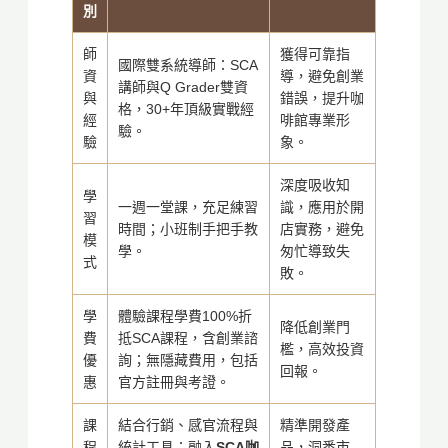
別
師
獲得可靠指
國際雙系統導師：SCA
資
導，避免創業
講師與Q Grader雙資
與
錯誤，提升咖
格，30+年頂級實戰經
經
啡館專業形
驗。
驗
象。
深度吸收知
學
一週一堂課，充足練習
識，應用於開
習
時間；小班制手把手教
店實務，避免
模
學。
匆忙導致失
式
敗。
學
體驗課程學費100%折
降低創業門
費
抵SCA課程，含創業諮
檻，高效投資
優
詢；無隱藏費用，包括
回報。
惠
官方註冊與考證。
課
結合行銷、感官流程與
精準開發產
程
統計工具；融入
SCA咖
品，洞悉市