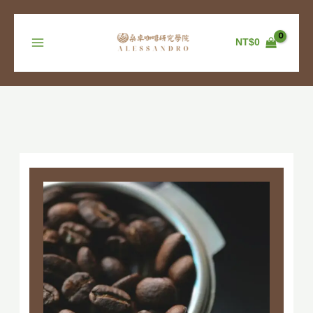
跳
至
主
NT$
0
要
內
容