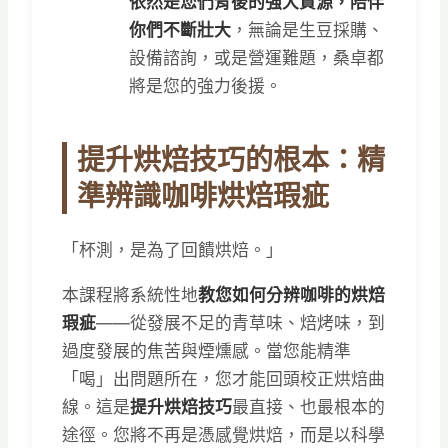
依然是您們背後的強大資源，陪伴
你們不斷壯大
，無論是生豆採購、
設備諮詢，或是營運難題，桑卓都
將是您的強力後援。
提升烘焙技巧的根本：精
準辨識咖啡烘焙瑕疵
「杯測，是為了回饋烘焙。」
本課程將系統性地
教您如何分辨咖啡的烘焙
瑕疵
——從發展不足的青草味、焙烤味，到
過度發展的焦苦與煙燻感。當您能精準
「喝」出問題所在，您才能回頭校正烘焙曲
線。這是
提升烘焙技巧
最直接、也最根本的
途徑。您將不再是憑感覺烘焙，而是以科學