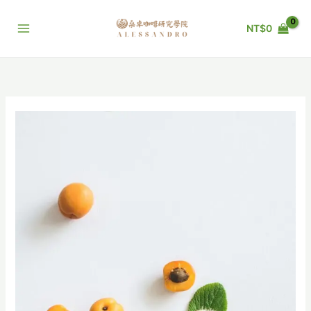
跳
至
NT$
0
主
要
內
容