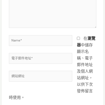
輸
入
內
容...
Name*
在
瀏覽
器
中儲存
顯示名
電
稱、電子
子
郵件地址
郵
及個人網
網
件
站網址，
站
地
以供下次
網
址
發佈留言
址
*
時使用。