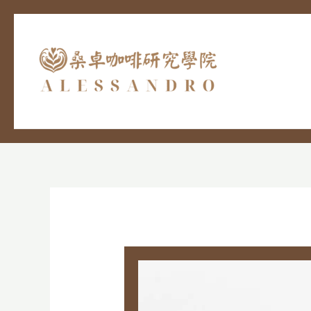
跳
至
主
要
內
容