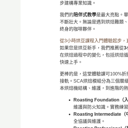
步建構專業知識。
我們的
陪伴式教學
是最大亮點。
不斷壯大。無論是遇到烘焙難題
終身的咖啡夥伴。
從3小時烘豆課程入門體驗起步，
如果您是烘豆新手，我們推薦從
在烘焙過程中的變化，包括烘焙循
快速上手。
更棒的是，這堂體驗課可100%折
接軌。SCA烘焙模組分為三個層級：Fo
本烘焙機結構、維護，到進階的
Roasting Foundati
維護與防火知識。實務練
Roasting Intermediat
全協議與維護。