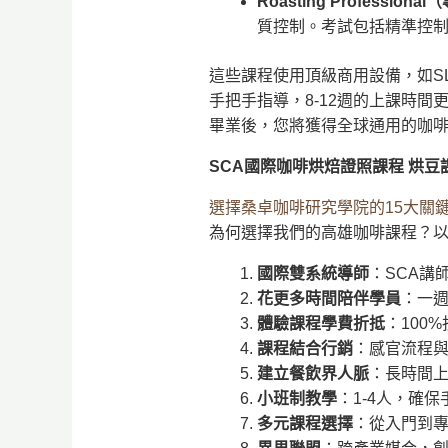
Roasting Profession
質控制。考試包括精準控
這些課程使用頂級商用設備，如S
手把手指導，8-12週的上課時
畢業後，您將獲得全球通用的咖
SCA國際咖啡烘焙證照課程 烘豆
選擇桑卓咖啡研究學院的15大關
為何選擇我們的高雄咖啡課程？
國際雙系統導師
：SCA講師
花更多時間陪伴學員
：一
體驗課程學費折抵
：100
課程結合行銷
：感官流程
建立餐飲界人脈
：長時間
小班制教學
：1-4人，確
多元課程選擇
：從入門到