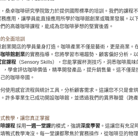
卓咖啡研究學院致力於提供國際標準的培訓。我們的課程不僅符合SCA（
，還強調實務應用，讓學員能直接應用所學於咖啡館創業或職業發展。
我們的高雄咖啡課程，能成為您咖啡夢想的堅實後盾。
計的全面培訓
意創業開店的學員量身打造。咖啡產業不僅是藝術，更是商業。
導咖啡館創業
的實務指導。您將學習市場趨勢、顧客偏好分析，
感官課程
（Sensory Skills），您能掌握杯測技巧，洞悉咖啡
ssessment），學會評估咖啡價值，精準開發產品，提升銷售量。這
自己的咖啡帝國。
如何使用感官流程與統計工具，分析顧客需求。這讓您不只是會
品。許多畢業生已成功開設咖啡館，並透過我們的異界聯盟（跨
鴨式教學，讓您真正掌握
咖啡課程
採用
一週一堂課
的模式，強調
深度學習
。這讓您有充足
被填鴨式教學淹沒。每一堂課都聚焦於實務操作，從咖啡豆的物