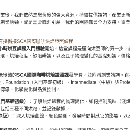
畢業後，我們依然是您背後的強大資源，持續提供諮詢、產業更
、創業瓶頸，或是需要職涯引薦，我們的團隊都會全力支持。畢
直接銜接SCA國際咖啡烘焙證照課程
3小時烘豆課程入門體驗
開始。這堂課程是邁向烘豆師的第一步，
環、烘焙程度、缺陷辨識，以及豆子物理變化的基礎知識。價格僅$
抵後續的
SCA國際咖啡烘焙證照課程
學費，並附贈創業諮詢。直
undation（入門基礎初級）、Intermediate（中級）與Prof
熱傳導、化學變化與品質控制。
on（入門基礎初級）
：了解烘焙過程的物理變化，如何控制風味（淺
習包括三種不同烘焙，並記錄數據。
e（中級）
：深入烘焙曲線、顏色關係、發展時間對感官的影響，以