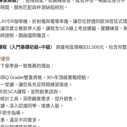
al（專業高級）
：進階技能，如曲線開發、感官評估、褐變反應分子
制時間、顏色匹配與杯測缺陷辨別。
LAYER咖啡機、折射儀與電導率儀，讓您在舒適的歐洲宮廷式環
間更讓您建立餐飲界人脈。課程含SCA線上考試模擬、實體練習，
啡師證照，開啟國際職涯。
課程（入門基礎初級+中級）
高雄地區價格$32,000元，包含完
鍵優勢
以下是學員一致推薦的理由：
與Q Grader雙重資格，30+年頂級實戰經驗。
週一堂課，讓您有充足時間練習吸收。
%折抵SCA課程，並附創業諮詢。
與統計工具，洞悉顧客需求，提升銷售。
上課，深入認識同學，增廣人脈。
保手把手指導。
專業，滿足不同需求。