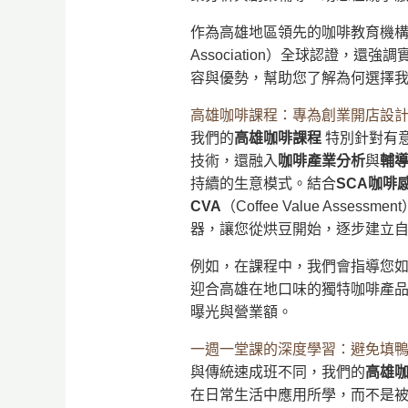
作為高雄地區領先的咖啡教育機構，桑
Association）全球認證
容與優勢，幫助您了解為何選擇
高雄咖啡課程：專為創業開店設
我們的
高雄咖啡課程
特別針對有
技術，還融入
咖啡產業分析
與
輔
持續的生意模式。結合
SCA咖啡
CVA
（Coffee Value A
器，讓您從烘豆開始，逐步建立
例如，在課程中，我們會指導您
迎合高雄在地口味的獨特咖啡產
曝光與營業額。
一週一堂課的深度學習：避免填
與傳統速成班不同，我們的
高雄
在日常生活中應用所學，而不是