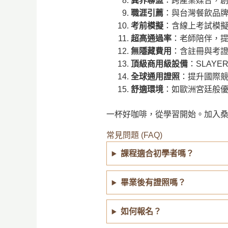
異界聯盟
：跨產業媒合，
職涯引薦
：與台灣餐飲品
考前模擬
：含線上考試模
超高通過率
：老師陪伴，
無隱藏費用
：含註冊與考
頂級商用級設備
：SLAY
全球通用證照
：提升國際
舒適環境
：如歐洲宮廷般
一杯好咖啡，從學習開始。加入
常見問題 (FAQ)
課程適合初學者嗎？
畢業後有證照嗎？
如何報名？