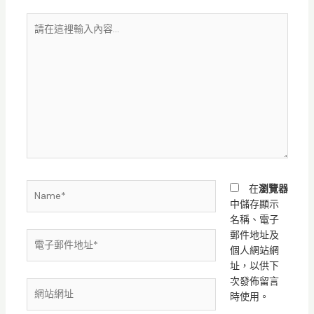
請
在
這
裡
輸
入
內
容...
Name*
在
瀏覽器
中儲存顯示
名稱、電子
郵件地址及
電
個人網站網
子
址，以供下
郵
次發佈留言
件
網
時使用。
地
站
址