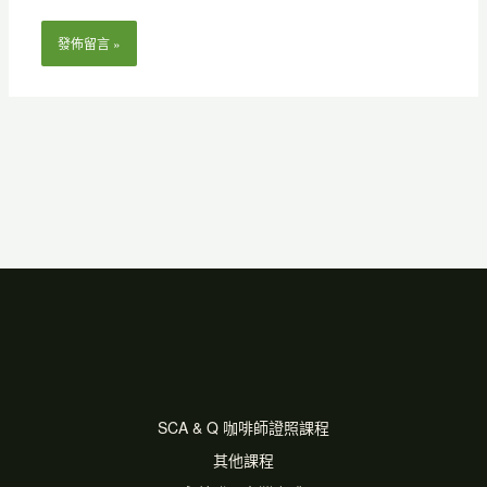
網
*
址
SCA & Q 咖啡師證照課程
其他課程