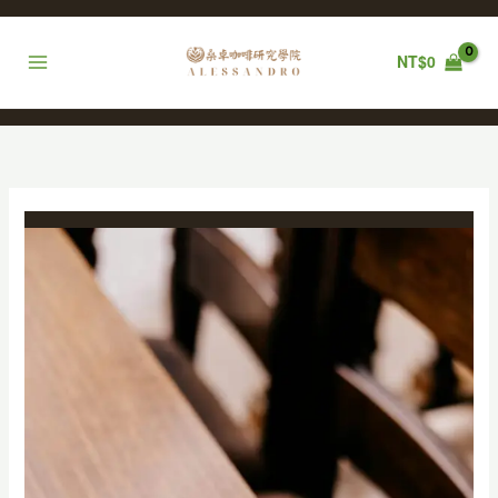
跳
至
主
NT$
0
要
內
容