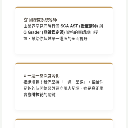
🏆 國際雙系統導師
由業界罕見同時具備
SCA AST (授權講師)
與
Q Grader (品質鑑定師)
資格的導師親自授
課，帶給你超越單一證照的全面視野。
⏳ 一週一堂深度消化
拒絕填鴨！我們堅持「一週一堂課」，留給你
足夠的時間練習與建立肌肉記憶。這是真正學
會
咖啡拉花
的關鍵。