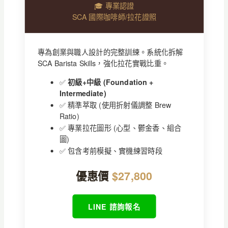
🎓 專業認證
SCA 國際咖啡師/拉花證照
專為創業與職人設計的完整訓練。系統化拆解
SCA Barista Skills，強化拉花實戰比重。
✅
初級+中級 (Foundation +
Intermediate)
✅ 精準萃取 (使用折射儀調整 Brew
Ratio)
✅ 專業拉花圖形 (心型、鬱金香、組合
圖)
✅ 包含考前模擬、實機練習時段
優惠價
$27,800
LINE 諮詢報名