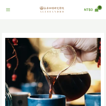
跳
至
NT$
0
主
要
內
容