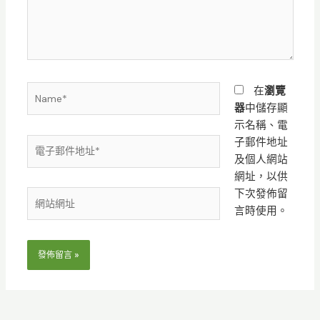
入
內
容...
Name*
在
瀏覽
器
中儲存顯
示名稱、電
子郵件地址
電
及個人網站
子
網址，以供
郵
下次發佈留
件
網
言時使用。
地
站
址
網
*
址