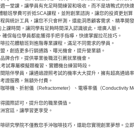
一週一堂課，讓學員有充足時間練習和吸收，而不是填鴨式的快
%體驗班學費可折抵SCA課程，並附創業諮詢，讓您的投資更划算
流程與統計工具，讓您不只會杯測，還能洞悉顧客需求、精準開
周的上課時間，讓同學有足夠時間深入認識彼此，增廣人脈。
人，確保每位學員都能獲得手把手指導，快速掌握拉花技巧。
咖啡拉花體驗班到進階專業課程，滿足不同需求的學員。
聯盟，創造更多行銷通路、曝光機會，提升營業額。
飲品牌合作，提供畢業後職涯引薦就業機會。
上考試專屬模擬題複習、實體機台練習時段。
時間陪伴學員，讓通過證照考試的機率大大提升，擁有超高通過
與考證服務，無額外付費。
R咖啡機、折射儀（Refractometer）、電導率儀（Conductivit
獲得國際認可，提升您的職業價值。
歐洲宮廷，讓學習更享受。
咖啡研究學院不僅教您手沖咖啡技巧，還助您實現創業夢想。立