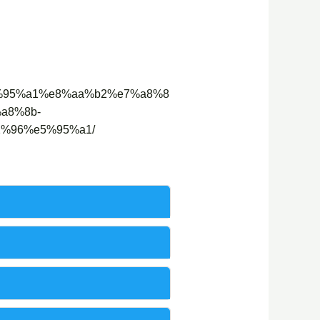
%e5%95%a1%e8%aa%b2%e7%a8%8
a8%8b-
%96%e5%95%a1/