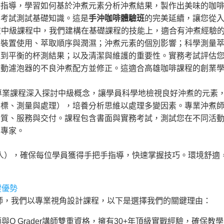
務指導，學習如何基於沖煮元素分析沖煮結果，製作出美味的咖
面考試測試基礎知識。這是
手沖咖啡體驗班
的完美延續，讓您從
在中級課程中，我們建構在基礎課程的技能上，適合有沖煮經驗
的裝置使用、萃取順序與潤濕；沖煮元素的個別影響；科學測量
達到平衡的杯測結果；以及清潔與維護的重要性。實務考試評估
自動濾泡器的不良沖煮配方並修正。這適合高雄咖啡課程的創業
專業課程深入探討中級概念，讓學員科學地檢視良好沖煮的元素
目標、測量與處理），培養分析思維以處理多變因素。專業沖煮
品質、服務與交付。課程包含書面與實務考試，測試您在不同活
業專家。
4人），確保每位學員獲得手把手指導，快速掌握技巧。環境舒適
鍵優勢
der講師，我們以專業視角設計課程，以下是選擇我們的關鍵理由：
師與Q Grader講師雙重資格，擁有30+年頂級實戰經驗，確保教