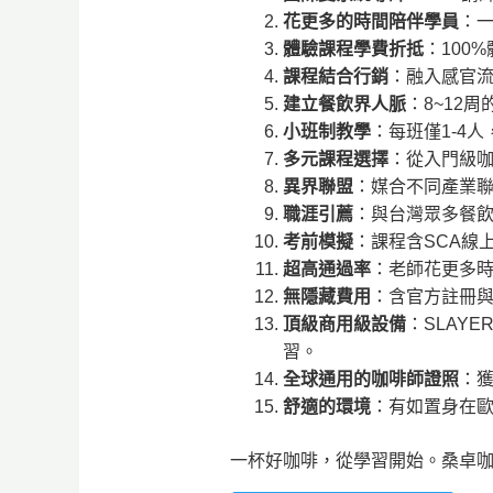
花更多的時間陪伴學員
：
體驗課程學費折抵
：100
課程結合行銷
：融入感官
建立餐飲界人脈
：8~12
小班制教學
：每班僅1-4
多元課程選擇
：從入門級
異界聯盟
：媒合不同產業
職涯引薦
：與台灣眾多餐
考前模擬
：課程含SCA線
超高通過率
：老師花更多
無隱藏費用
：含官方註冊
頂級商用級設備
：SLAYE
習。
全球通用的咖啡師證照
：
舒適的環境
：有如置身在
一杯好咖啡，從學習開始。桑卓