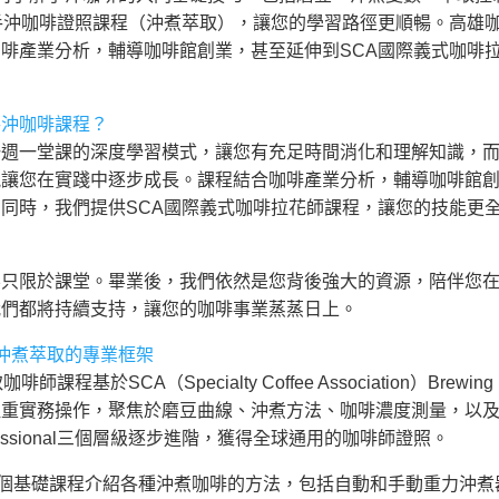
手沖咖啡證照課程（沖煮萃取），讓您的學習路徑更順暢。高雄
啡產業分析，輔導咖啡館創業，甚至延伸到SCA國際義式咖啡
手沖咖啡課程？
一週一堂課的深度學習模式，讓您有充足時間消化和理解知識，
能讓您在實踐中逐步成長。課程結合咖啡產業分析，輔導咖啡館
同時，我們提供SCA國際義式咖啡拉花師課程，讓您的技能更
不只限於課堂。畢業後，我們依然是您背後強大的資源，陪伴您
我們都將持續支持，讓您的咖啡事業蒸蒸日上。
沖咖啡沖煮萃取的專業框架
基於SCA（Specialty Coffee Association）Brew
注重實務操作，聚焦於磨豆曲線、沖煮方法、咖啡濃度測量，以
te到Professional三個層級逐步進階，獲得全球通用的咖啡師證照。
個基礎課程介紹各種沖煮咖啡的方法，包括自動和手動重力沖煮