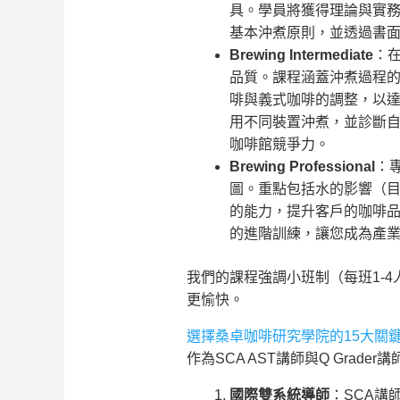
具。學員將獲得理論與實
基本沖煮原則，並透過書
Brewing Intermediate
：
品質。課程涵蓋沖煮過程
啡與義式咖啡的調整，以
用不同裝置沖煮，並診斷
咖啡館競爭力。
Brewing Professional
：
圖。重點包括水的影響（
的能力，提升客戶的咖啡
的進階訓練，讓您成為產
我們的課程強調小班制（每班1-
更愉快。
選擇桑卓咖啡研究學院的15大關
作為SCA AST講師與Q Gra
國際雙系統導師
：SCA講