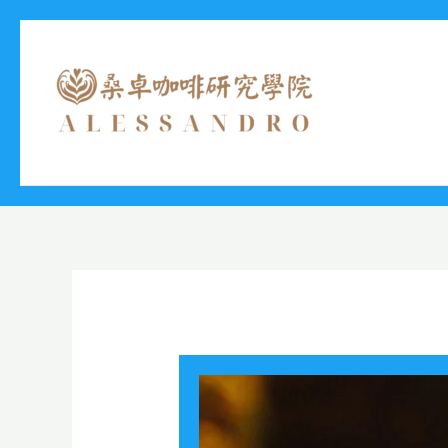
跳
至
主
要
內
容