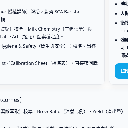
時
rainer 授權講師）親授，對齊 SCA Barista
人
架構。
銜
濃縮）校準、Milk Chemistry（牛奶化學）與
Fou
Latte Art（拉花）圖案穩定度。
體
Hygiene & Safety（衛生與安全）：校準、出杯
可
師
ist／Calibration Sheet（校準表），直接帶回職
LI
tcomes）
ion（義式濃縮萃取）校準：Brew Ratio（沖煮比例）、Yield（產