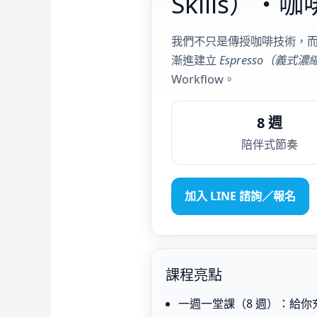
Skills）・咖
我們不只是傳授咖啡技術，
漸進建立
Espresso（義式濃
Workflow。
8 週
陪伴式節奏
加入 LINE 諮詢／報名
課程亮點
一週一堂課（8 週）：給