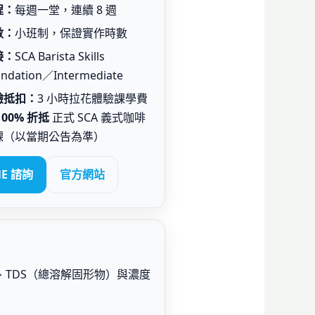
程：
每週一堂，連續 8 週
數：
小班制，保證實作時數
接：
SCA Barista Skills
ndation／Intermediate
驗抵扣：
3 小時拉花體驗課學費
100% 折抵
正式 SCA 義式咖啡
課（以當期公告為準）
NE 諮詢
官方網站
出量）、TDS（總溶解固形物）與濃度