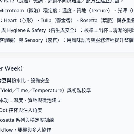
× Flow Rate（流速）微調：針對不同烘焙度／配方豆建立判斷。
）與 Microfoam（微泡）穩定度：溫度、質地（Texture）、光澤（G
圖案：Heart（心形）、Tulip（鬱金香）、Rosetta（葉脈）與多
程）與 Hygiene & Safety（衛生與安全）：校準→出杯→清潔的
ence（顧客體驗）與 Sensory（感官）：用風味語言與服務流程提升整
er Week）
基礎、磨豆與粉水比、設備安全
ield／Time／Temperature）與初階校準
ing 基本功：溫度、質地與微泡建立
rt／Dot 控杯與注入角度
ip／Rosetta 系列與穩定度訓練
rkflow，雙機與多人協作