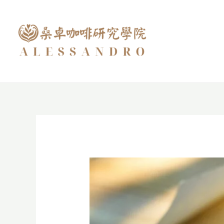
跳
至
主
要
內
容