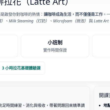
啡拉花（Latte Art）
而是啟發你對咖啡的熱情：
讓咖啡成為生活，而不僅僅是工作
。一
縮）
、
Milk Steaming（打奶）
、
Microfoam（微泡）
與
Latte 
小班制
實作時間保證
3 小時拉花基礎體驗課
開課資
你充足時間練習、消化與吸收，帶著問題回來精準調
地