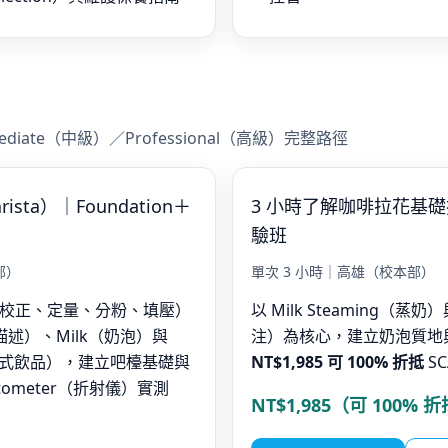
mediate（中級）／Professional（高級）完整路徑
sta）｜Foundation＋
3 小時了解咖啡拉花基
驗班
部）
單次 3 小時｜高雄（校本部）
ss（研磨校正、定量、分粉、填壓）
以 Milk Steaming（蒸奶
（風味描述）、Milk（奶泡）與
注）為核心，建立奶泡質地
enu（義式飲品），建立吧檯基礎與
NT$1,985 可 100% 折抵
SC
tometer（折射儀）實測
NT$1,985（可 100% 折