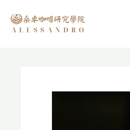
跳
至
主
要
內
容