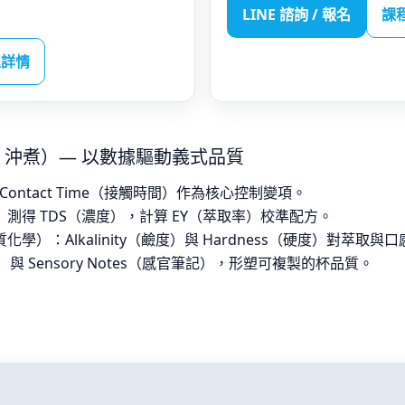
LINE 諮詢 / 報名
課
程詳情
（SCA 沖煮）— 以數據驅動義式品質
與 Contact Time（接觸時間）作為核心控制變項。
折射儀）測得 TDS（濃度），計算 EY（萃取率）校準配方。
y（水質化學）：Alkalinity（鹼度）與 Hardness（硬度）對萃取
記錄）與 Sensory Notes（感官筆記），形塑可複製的杯品質。