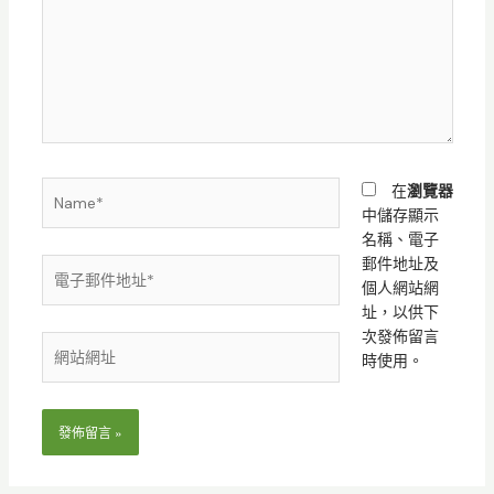
輸
入
內
容...
Name*
在
瀏覽器
中儲存顯示
名稱、電子
郵件地址及
電
個人網站網
子
址，以供下
郵
次發佈留言
件
網
時使用。
地
站
址
網
*
址