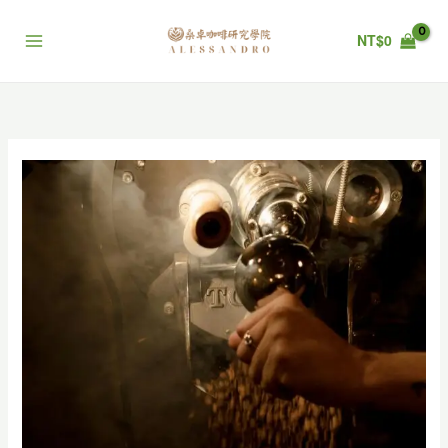
跳
至
NT$
0
主
要
內
容