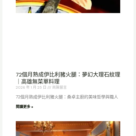
72個月熟成伊比利豬火腿：夢幻大理石紋理
｜高雄無菜單料理
2026 年 1 月 25 日
尚無留言
72個月熟成伊比利豬火腿：桑卓主廚的美味哲學與職人
閱讀更多 »