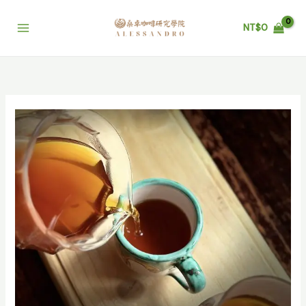
跳
至
NT$
0
主
要
內
容