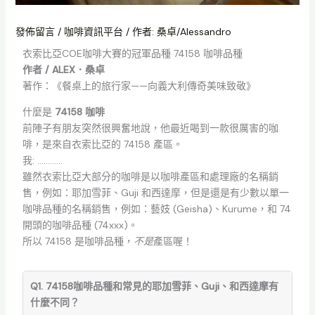
發佈留言
/
咖啡資訊平台
/ 作者:
桑卓/Alessandro
衣索比亞COE咖啡大賽的冠軍品種 74158 咖啡品種
作者 / ALEX．桑卓
著作：《餐桌上的旅行家——向義大利傳奇美味致敬》
什麼是
74158 咖啡
前陣子有朋友突然很興奮地說，他最近喝到一款很厲害的咖
啡，是來自衣索比亞的 74158 產區。
我: …………
雖然衣索比亞大部分的咖啡是以咖啡產區和處理廠的名稱銷
售，例如：耶加雪菲、Guji 和西達摩，但是還是有少數以單一
咖啡品種的名稱銷售，例如：藝妓 (Geisha)、Kurume，和 74
開頭的咖啡品種 (74xxx)。
所以 74158 是咖啡品種，
不是
產區喔！
Q1. 74158咖啡品種和常見的耶加雪菲、Guji、和西達摩有
什麼不同？