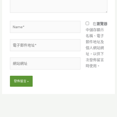
容...
Name*
在
瀏覽器
中儲存顯示
名稱、電子
電
郵件地址及
子
個人網站網
郵
址，以供下
件
次發佈留言
網
地
時使用。
站
址
網
*
址