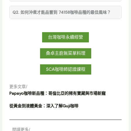
Q2. 如何沖煮才能品嘗到 74158咖啡品種的最佳風味？
台灣咖啡永續經營
桑卓主廚無菜單料理
SCA咖啡師認證課程
更多文章/
Papayo咖啡新品種：哥倫比亞的稀有寶藏與市場新寵
從黃金到液體黃金：深入了解Guji咖啡
閱讀更多/