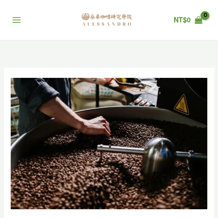
跳
至
NT$
0
主
要
內
容