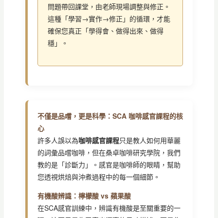
問題帶回課堂，由老師現場調整與修正。
這種「學習→實作→修正」的循環，才能
確保您真正「學得會、做得出來、做得
穩」。
不僅是品嚐，更是科學：SCA 咖啡感官課程的核
心
許多人誤以為
咖啡感官課程
只是教人如何用華麗
的詞彙品嚐咖啡，但在桑卓咖啡研究學院，我們
教的是「診斷力」。感官是咖啡師的眼睛，幫助
您透視烘焙與沖煮過程中的每一個細節。
有機酸辨識：檸檬酸 vs 蘋果酸
在SCA感官訓練中，辨識有機酸是至關重要的一