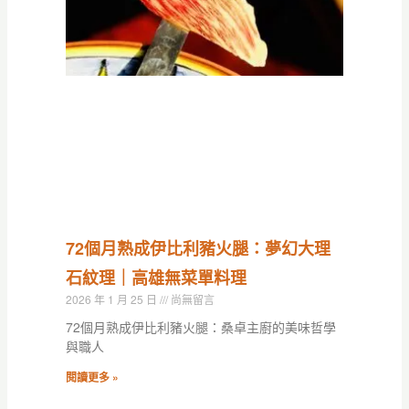
72個月熟成伊比利豬火腿：夢幻大理
石紋理｜高雄無菜單料理
2026 年 1 月 25 日
尚無留言
72個月熟成伊比利豬火腿：桑卓主廚的美味哲學
與職人
閱讀更多 »