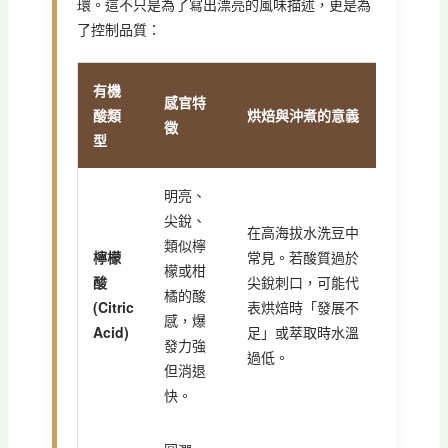
環。這不只是為了寫出漂亮的風味描述，更是為
了控制品質：
有機
感官特
酸類
烘焙與沖煮的意義
徵
型
明亮、
尖銳、
在高海拔水洗豆中
類似檸
檸檬
常見。若酸質過於
檬或柑
酸
尖銳刺口，可能代
橘的酸
(Citric
表烘焙時「發展不
感，爆
Acid)
足」或萃取時水溫
發力強
過低。
但消退
快。