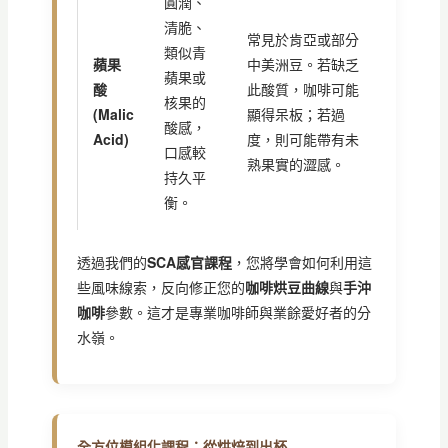
圓潤、
清脆、
常見於肯亞或部分
類似青
蘋果
中美洲豆。若缺乏
蘋果或
酸
此酸質，咖啡可能
核果的
(Malic
顯得呆板；若過
酸感，
Acid)
度，則可能帶有未
口感較
熟果實的澀感。
持久平
衡。
透過我們的
SCA感官課程
，您將學會如何利用這
些風味線索，反向修正您的
咖啡烘豆曲線
與
手沖
咖啡
參數。這才是專業咖啡師與業餘愛好者的分
水嶺。
全方位模組化課程：從烘焙到出杯