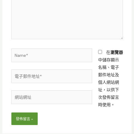
裡
輸
入
內
容...
Name*
在
瀏覽器
中儲存顯示
名稱、電子
電
郵件地址及
子
個人網站網
郵
址，以供下
網
件
次發佈留言
站
地
時使用。
網
址
址
*