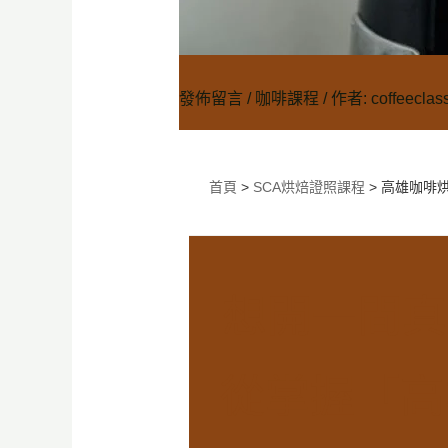
發佈留言
/
咖啡課程
/ 作者:
coffeeclas
首頁
>
SCA烘焙證照課程
> 高雄咖啡
想開一間真
從掌握「高雄