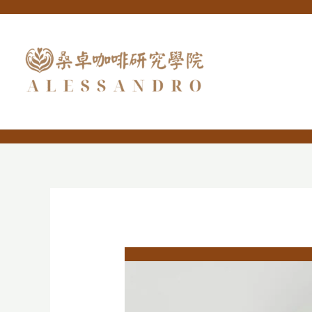
跳
至
主
要
內
容