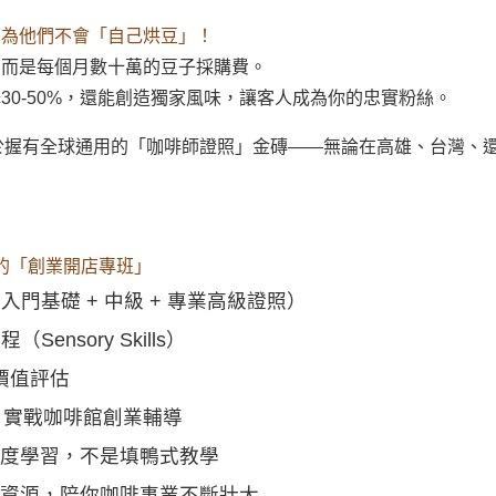
因為他們不會「自己烘豆」！
，而是每個月數十萬的豆子採購費。
30-50%，還能創造獨家風味，讓客人成為你的忠實粉絲。
於握有全球通用的「咖啡師證照」金磚——無論在高雄、台灣、
的「創業開店專班」
入門基礎 + 中級 + 專業高級證照）
Sensory Skills）
啡價值評估
+ 實戰咖啡館創業輔導
深度學習，不是填鴨式教學
伴資源，陪你咖啡事業不斷壯大