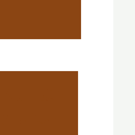
絕的咖啡廳？
A烘豆課程 +