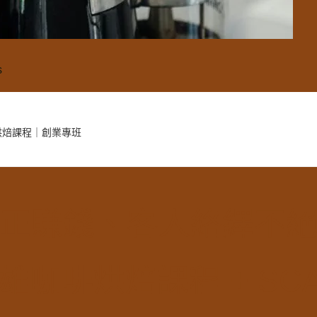
s
烘焙課程｜創業專班
正賺錢、客人絡繹不
咖啡烘焙課程 + SC