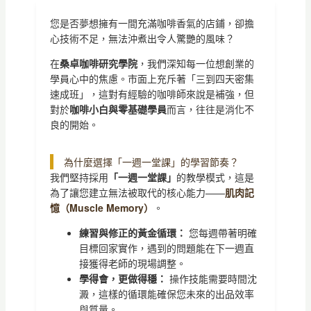
您是否夢想擁有一間充滿咖啡香氣的店鋪，卻擔
心技術不足，無法沖煮出令人驚艷的風味？
在
桑卓咖啡研究學院
，我們深知每一位想創業的
學員心中的焦慮。市面上充斥著「三到四天密集
速成班」，這對有經驗的咖啡師來說是補強，但
對於
咖啡小白與零基礎學員
而言，往往是消化不
良的開始。
為什麼選擇「一週一堂課」的學習節奏？
我們堅持採用
「一週一堂課」
的教學模式，這是
為了讓您建立無法被取代的核心能力——
肌肉記
憶（Muscle Memory）
。
練習與修正的黃金循環：
您每週帶著明確
目標回家實作，遇到的問題能在下一週直
接獲得老師的現場調整。
學得會，更做得穩：
操作技能需要時間沈
澱，這樣的循環能確保您未來的出品效率
與質量。