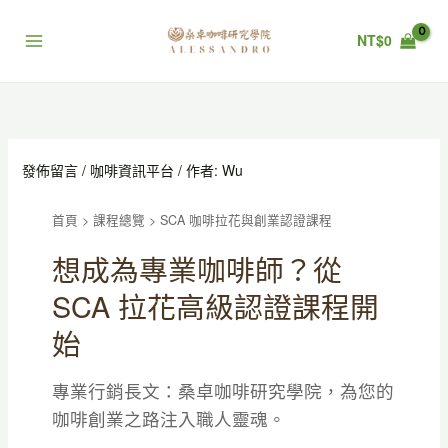
跳
至
NT$
0
主
要
內
容
發佈留言
/
咖啡資訊平台
/ 作者:
Wu
首頁
>
課程總覽
>
SCA 咖啡拉花與創業認證課程
想成為專業咖啡師？從
SCA 拉花高級認證課程開
始
專業行銷長文：桑卓咖啡研究學院，為您的
咖啡創業之路注入職人靈魂。