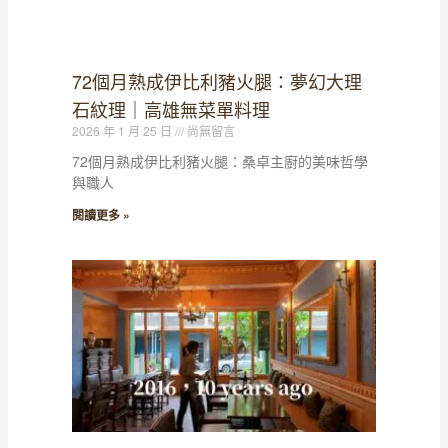
72個月熟成伊比利豬火腿：夢幻大理
石紋理｜高雄無菜單料理
2026 年 1 月 25 日
尚無留言
72個月熟成伊比利豬火腿：桑卓主廚的美味哲學
與職人
閱讀更多 »