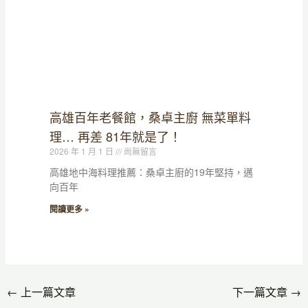
高雄百年老餐館，桑卓主廚 無菜單料
理… 再差 81年就是了！
2026 年 1 月 1 日
尚無留言
高雄地中海料理推薦：桑卓主廚的19年堅持，邁
向百年
閱讀更多 »
←
上一篇文章
下一篇文章
→