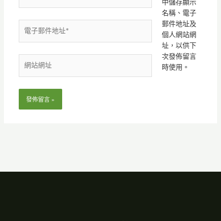
中儲存顯示
名稱、電子
郵件地址及
電
個人網站網
子
址，以供下
郵
次發佈留言
件
網
時使用。
地
站
址
網
*
址