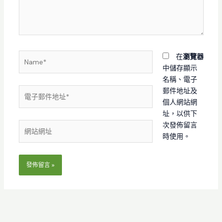
內
容...
Name*
在
瀏覽器
中儲存顯示
名稱、電子
電
郵件地址及
子
個人網站網
郵
址，以供下
件
次發佈留言
網
地
時使用。
站
址
網
*
址