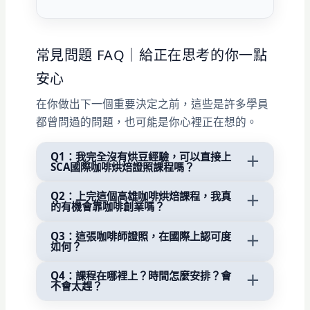
常見問題 FAQ｜給正在思考的你一點
安心
在你做出下一個重要決定之前，這些是許多學員
都曾問過的問題，也可能是你心裡正在想的。
Q1：我完全沒有烘豆經驗，可以直接上
＋
SCA國際咖啡烘焙證照課程嗎？
Q2：上完這個高雄咖啡烘焙課程，我真
可以，但我們會非常建議你先從
3小時烘豆課
＋
的有機會靠咖啡創業嗎？
程入門體驗
開始。先用 3 小時親手操作、感
受烘焙流程， 再決定是否銜接 SCA烘豆課
Q3：這張咖啡師證照，在國際上認可度
課程結合
咖啡產業分析＋創業輔導＋咖啡感
＋
如何？
程，而且體驗班學費可 100% 折抵證照課程，
官訓練＋SCA CVA 思維
， 再加上桑卓的陪伴
讓你更安心地評估自己的方向。
式教學、人脈與異界聯盟資源，你不會只是
Q4：課程在哪裡上？時間怎麼安排？會
SCA（Specialty Coffee Association）體系的
＋
不會太趕？
「技術很好卻不會賺錢的咖啡人」，而是懂得
SCA Roasting Certificate
是國際通用的
咖
把咖啡變成一門可長久經營的事業的創業者。