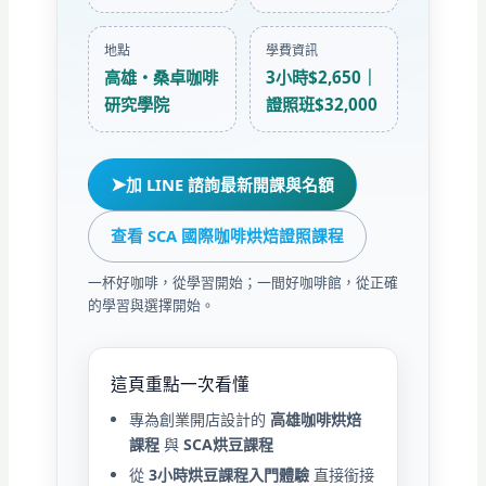
地點
學費資訊
高雄・桑卓咖啡
3小時$2,650｜
研究學院
證照班$32,000
➤
加 LINE 諮詢最新開課與名額
查看 SCA 國際咖啡烘焙證照課程
一杯好咖啡，從學習開始；一間好咖啡館，從正確
的學習與選擇開始。
這頁重點一次看懂
專為創業開店設計的
高雄咖啡烘焙
課程
與
SCA烘豆課程
從
3小時烘豆課程入門體驗
直接銜接