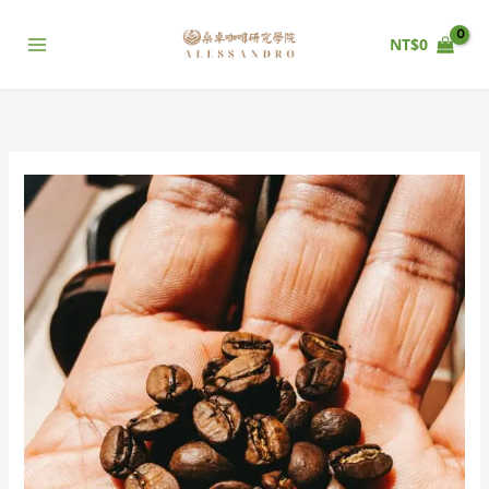
跳
至
NT$
0
主
要
內
容