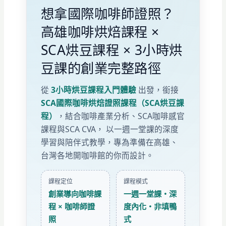
想拿國際咖啡師證照？
高雄咖啡烘焙課程 ×
SCA烘豆課程 × 3小時烘
豆課的創業完整路徑
從
3小時烘豆課程入門體驗
出發，銜接
SCA國際咖啡烘焙證照課程（SCA烘豆課
程）
，結合咖啡產業分析、SCA咖啡感官
課程與SCA CVA， 以一週一堂課的深度
學習與陪伴式教學，專為準備在高雄、
台灣各地開咖啡館的你而設計。
課程定位
課程模式
創業導向咖啡課
一週一堂課・深
程 × 咖啡師證
度內化・非填鴨
照
式