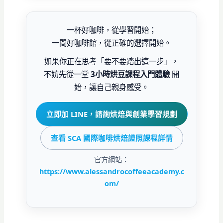
啡師證照
之一。無論你未來想在台灣開店、
課程於高雄的
桑卓咖啡研究學院
進入烘焙廠， 或到海外咖啡市場發展，都能
（Alessandro Coffee Academy）
教室授
大幅提升你的專業信任度。
一杯好咖啡，從學習開始；
課， 採
一週一堂課
設計，讓你有時間練習與
消化內容，不用擔心密集衝堂跟不上。 具體
一間好咖啡館，從正確的選擇開始。
梯次與時段，請以：
官方網站公告
或
官方
如果你正在思考「要不要踏出這一步」，
LINE 諮詢
為準。
不妨先從一堂
3小時烘豆課程入門體驗
開
始，讓自己親身感受。
立即加 LINE，諮詢烘焙與創業學習規劃
查看 SCA 國際咖啡烘焙證照課程詳情
官方網站：
https://www.alessandrocoffeeacademy.c
om/