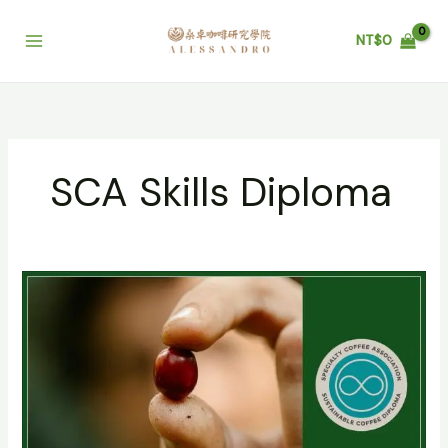
跳
至
NT$
0
主
要
內
容
SCA Skills Diploma
SCA
永
續
發
展
咖
啡
文