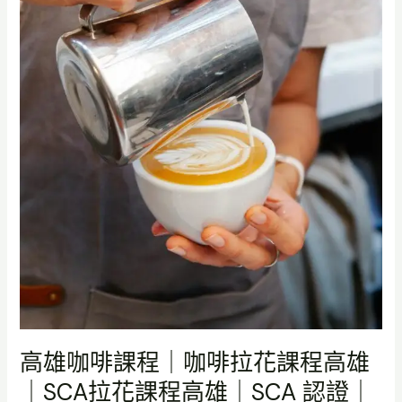
咖
啡
拉
花
課
程
高
雄
｜
SCA
拉
花
課
程
高
雄
｜
高雄咖啡課程｜咖啡拉花課程高雄
SCA
｜SCA拉花課程高雄｜SCA 認證｜
認