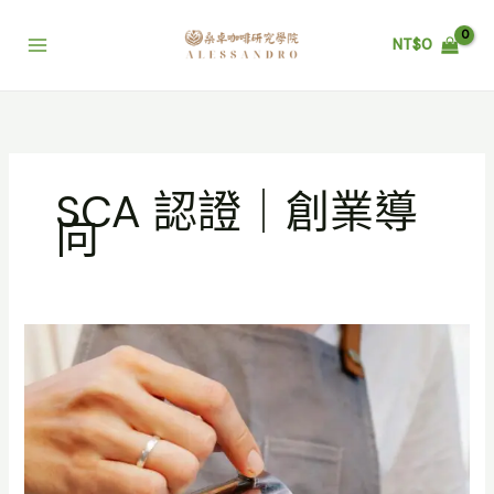
跳
至
NT$
0
主
要
內
容
SCA 認證｜創業導
向
高
雄
咖
啡
課
程
｜