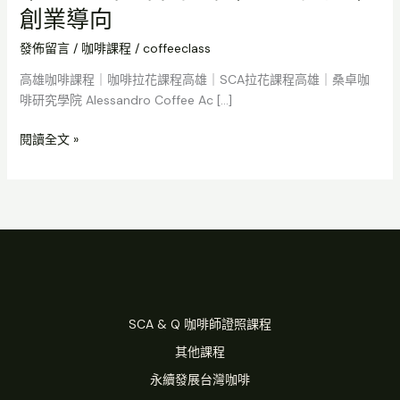
證
創業導向
｜
創
發佈留言
/
咖啡課程
/
coffeeclass
業
高雄咖啡課程｜咖啡拉花課程高雄｜SCA拉花課程高雄｜桑卓咖
導
啡研究學院 Alessandro Coffee Ac […]
向
閱讀全文 »
SCA & Q 咖啡師證照課程
其他課程
永續發展台灣咖啡