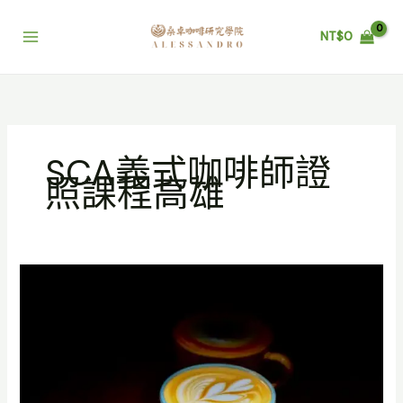
跳
至
NT$
0
主
要
內
容
SCA義式咖啡師證
照課程高雄
SCA
義
式
咖
啡
師
證