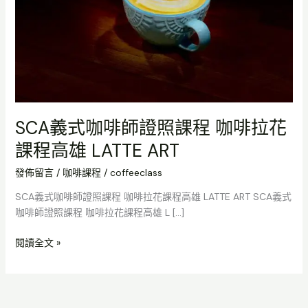
照
課
程
咖
啡
拉
花
課
SCA義式咖啡師證照課程 咖啡拉花
程
課程高雄 LATTE ART
高
雄
發佈留言
/
咖啡課程
/
coffeeclass
LATTE
SCA義式咖啡師證照課程 咖啡拉花課程高雄 LATTE ART SCA義式
ART
咖啡師證照課程 咖啡拉花課程高雄 L […]
閱讀全文 »