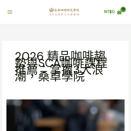
跳
至
NT$
0
主
要
內
容
2026 精品咖啡趨
勢與SCA咖啡課程
推薦：掌握3大浪
潮，桑卓學院
2026
精
品
咖
啡