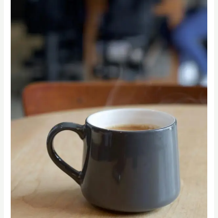
趨
勢
與
SCA
咖
啡
課
程
推
薦：
掌
握
3
大
浪
潮，
桑
卓
學