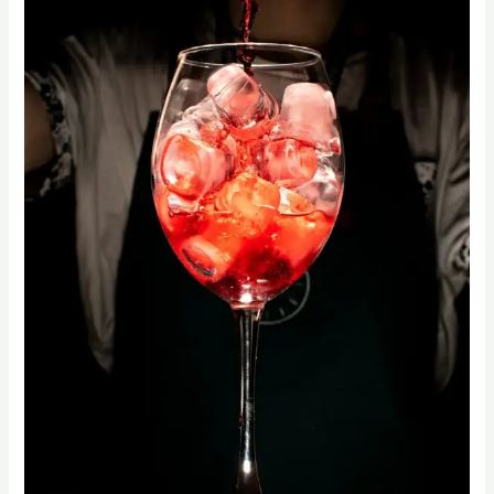
官
中
階
（Intermediate）
考
試：
三
角
杯
測
盲
測
技
巧