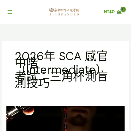
跳
至
NT$
0
主
要
內
容
2026年 SCA 感官
中階
（Intermediate）
考試：三角杯測盲
測技巧
2026
年
SCA
感