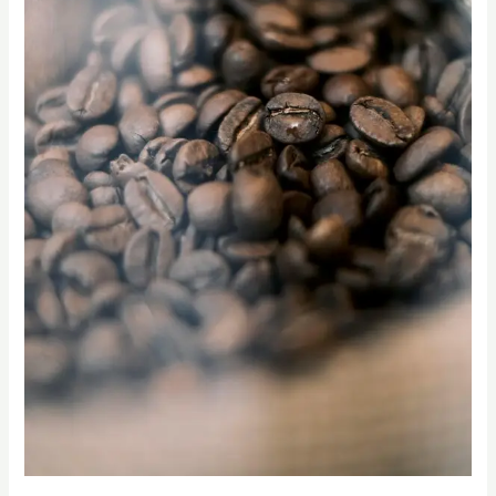
階
考
試？
帶
你
精
準
掌
握
200
分
鐘
實
戰
考
核
要
點