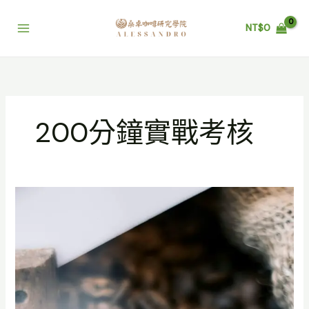
跳
至
NT$
0
主
要
內
容
200分鐘實戰考核
如
何
通
過
SCA
烘
豆
高