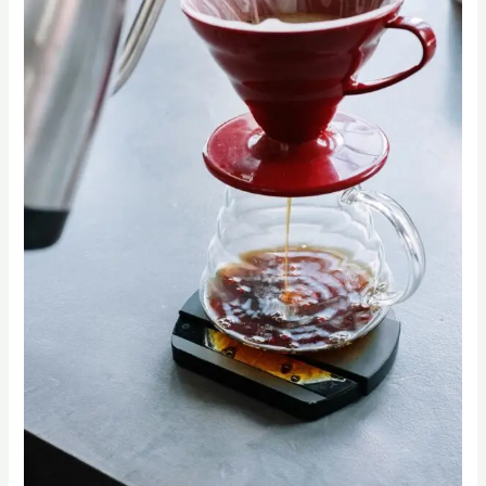
時
了
解
手
沖
咖
啡
入
門
基
礎
技
巧
｜
SCA
手
沖
萃
取