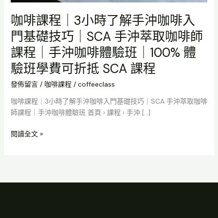
咖
啡
咖啡課程｜3小時了解手沖咖啡入
師
門基礎技巧｜SCA 手沖萃取咖啡師
課
程
課程｜手沖咖啡體驗班｜100% 體
｜
驗班學費可折抵 SCA 課程
手
沖
發佈留言
/
咖啡課程
/
coffeeclass
咖
咖啡課程｜3小時了解手沖咖啡入門基礎技巧｜SCA 手沖萃取咖啡
啡
師課程｜手沖咖啡體驗班 首頁 › 課程 › 手沖 […]
體
驗
閱讀全文 »
班
｜
100%
體
驗
班
學
費