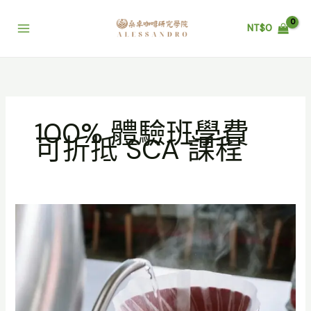
跳
至
NT$
0
主
要
內
容
100% 體驗班學費
可折抵 SCA 課程
咖
啡
課
程
｜
3
小