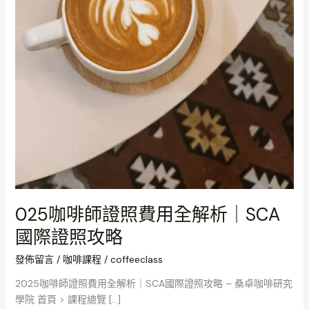
費
用
全
解
析
｜
SCA
國
際
證
照
攻
略
025咖啡師證照費用全解析｜SCA
國際證照攻略
發佈留言
/
咖啡課程
/
coffeeclass
2025咖啡師證照費用全解析｜SCA國際證照攻略 – 桑卓咖啡研究
學院 首頁 > 課程總覽 […]