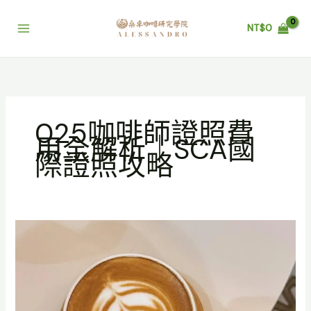
跳
至
NT$
0
主
要
內
容
025咖啡師證照費
用全解析｜SCA國
際證照攻略
025
咖
啡
師
證
照