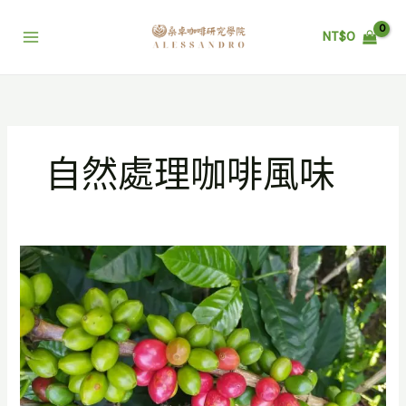
跳
至
NT$
0
主
要
內
容
自然處理咖啡風味
Papayo
咖
啡
新
品
種
–
稀