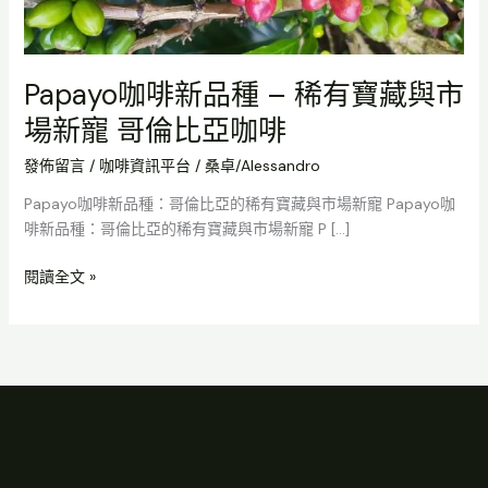
有
寶
藏
Papayo咖啡新品種 – 稀有寶藏與市
與
市
場新寵 哥倫比亞咖啡
場
發佈留言
/
咖啡資訊平台
/
桑卓/Alessandro
新
寵
Papayo咖啡新品種：哥倫比亞的稀有寶藏與市場新寵 Papayo咖
哥
啡新品種：哥倫比亞的稀有寶藏與市場新寵 P […]
倫
比
閱讀全文 »
亞
咖
啡