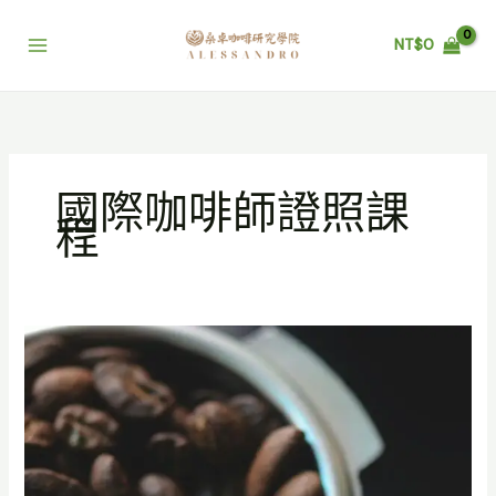
跳
至
NT$
0
主
要
內
容
國際咖啡師證照課
程
烘
豆
課
程|
咖
啡
烘