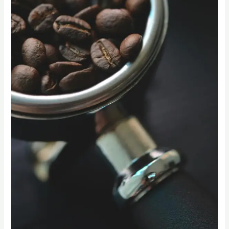
焙
課
程|
咖
啡
烘
豆
課
程|
國
際
咖
啡
師
證
照
課
程|
高