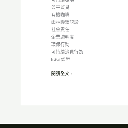
公平貿易
有機咖啡
雨林聯盟認證
社會責任
企業透明度
環保行動
可持續消費行為
ESG 認證
閱讀全文 »