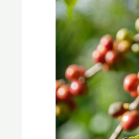
咖
啡
永
續
發
展
和
ESG：
消
費
者
該
如
何
參
與？