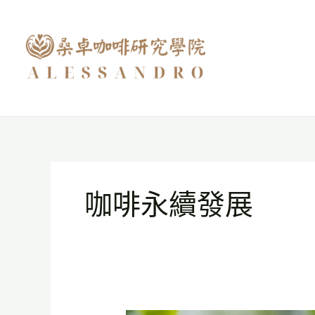
跳
至
主
要
內
容
咖啡永續發展