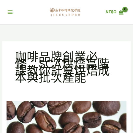
跳
至
NT$
0
主
要
內
容
咖啡品牌創業必
修：SCA烘焙高階
課教你計算烘焙成
本與批次產能
咖
啡
品
牌
創