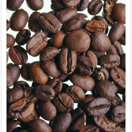
業
必
修：
SCA
烘
焙
高
階
課
教
你
計
算
烘
焙
成
本
與
批