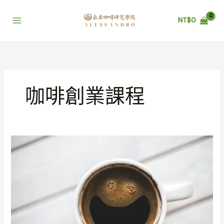
跳
至
NT$
0
主
要
內
容
咖啡創業課程
高
雄
咖
啡
課
程
2026
｜