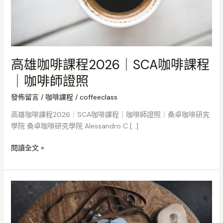
SCA
咖
啡
課
程
高雄咖啡課程2026｜SCA咖啡課程
｜
｜咖啡師證照
咖
啡
發佈留言
/
咖啡課程
/
coffeeclass
師
證
高雄咖啡課程2026｜SCA咖啡課程｜咖啡師證照｜桑卓咖啡研究
照
學院 桑卓咖啡研究學院 Alessandro C […]
閱讀全文 »
高
雄
咖
啡