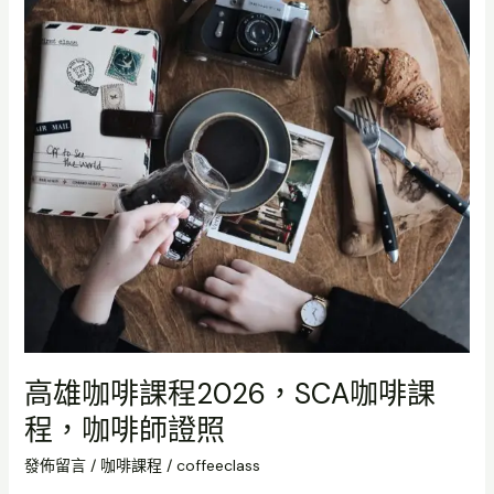
課
程
2026，
SCA
咖
啡
課
程，
咖
啡
師
證
照
高雄咖啡課程2026，SCA咖啡課
程，咖啡師證照
發佈留言
/
咖啡課程
/
coffeeclass