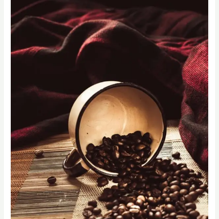
修：
從
比
熱
容
與
熱
傳
導
看
烘
豆
細
節
｜
桑
卓
咖
啡