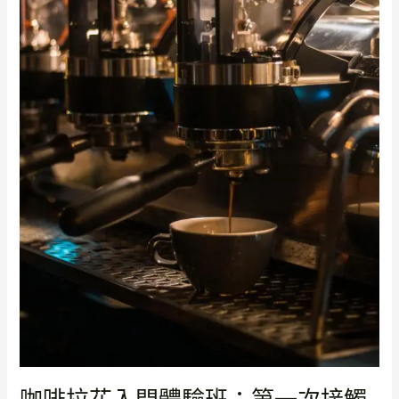
第
一
次
接
觸
咖
啡
機，
該
學
什
麼
才
不
會
白
上？