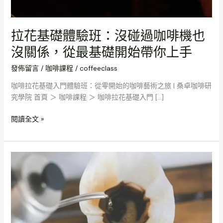
上
手
拉花基礎體驗班：沒碰過咖啡機也
沒關係，從最基礎開始帶你上手
發佈留言
/
咖啡課程
/
coffeeclass
咖啡拉花基礎入門體驗班：從零開始的咖啡藝術之旅 | 桑卓咖啡研
究學院 首頁 ＞ 咖啡課程 ＞ 咖啡拉花基礎入門 […]
閱讀全文 »
濾
紙
要
不
要
先