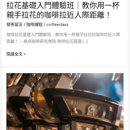
離！
拉花基礎入門體驗班｜教你用一杯
親手拉花的咖啡拉近人際距離！
發佈留言
/
咖啡課程
/
coffeeclass
咖啡拉花基礎入門體驗班｜教你用一杯親手拉花的咖啡拉近人際
距離！ – 桑卓咖啡研究學院 咖啡拉花基礎 […]
閱讀全文 »
咖
啡
拉
花
入
門
體
驗
班：