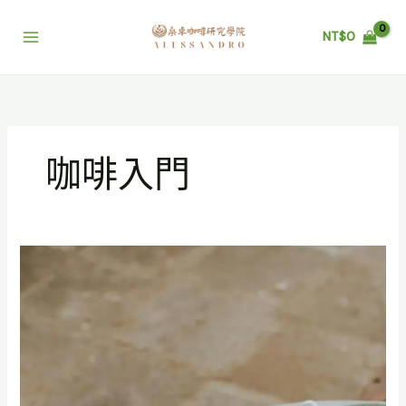
跳
至
NT$
0
主
要
內
容
咖啡入門
拉
花
基
礎
入
門
體
驗