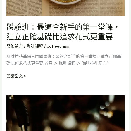
第
一
堂
課，
體驗班：最適合新手的第一堂課，
建
建立正確基礎比追求花式更重要
立
正
發佈留言
/
咖啡課程
/
coffeeclass
確
基
咖啡拉花基礎入門體驗班：最適合新手的第一堂課，建立正確基
礎
礎比追求花式更重要 首頁 ＞ 咖啡課程 ＞ 咖啡拉花基 […]
比
追
閱讀全文 »
求
花
式
拉
更
花
重
基
要
礎
體