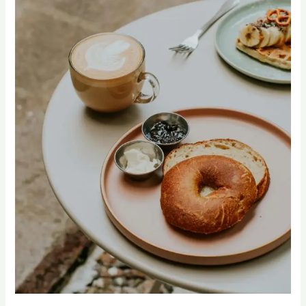
班
｜
教
你
用
一
杯
親
手
拉
花
的
咖
啡
拉
近
人
際
距