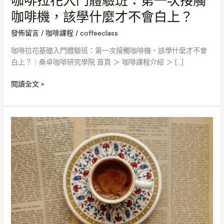
咖啡拉花入門體驗班：第一次接觸
咖啡機，該學什麼才不會白上？
發佈留言
/
咖啡課程
/
coffeeclass
咖啡拉花基礎入門體驗班：第一次接觸咖啡機，該學什麼才不會
白上？｜桑卓咖啡研究學院 首頁 ＞ 咖啡課程介紹 ＞ […]
閱讀全文 »
體
驗
班：
最
適
合
新
手
的