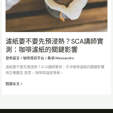
預
浸
熱？
SCA
講
師
實
濾紙要不要先預浸熱？SCA講師實
測：
測：咖啡濾紙的關鍵影響
咖
啡
發佈留言
/
咖啡資訊平台
/
桑卓/Alessandro
濾
紙
濾紙要不要先預浸熱？SCA講師實測：手沖咖啡濾紙的關鍵影響
的
與正確觀念 首頁 > 咖啡知識部落格 >
關
鍵
閱讀全文 »
影
響