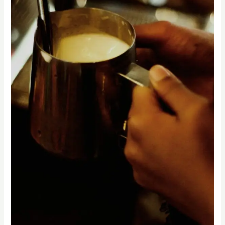
驗
班：
沒
碰
過
咖
啡
機
也
沒
關
係，
從
最
基
礎
開
始
帶
你